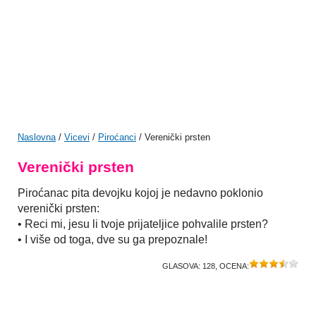
Naslovna
/
Vicevi
/
Piroćanci
/ Verenički prsten
Verenički prsten
Piroćanac pita devojku kojoj je nedavno poklonio
verenički prsten:
• Reci mi, jesu li tvoje prijateljice pohvalile prsten?
• I više od toga, dve su ga prepoznale!
GLASOVA:
128
, OCENA: