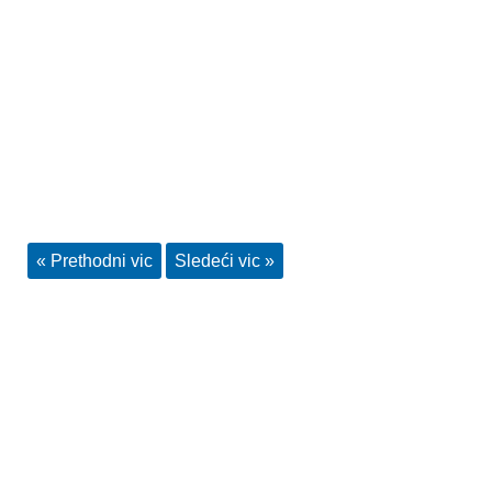
« Prethodni vic
Sledeći vic »