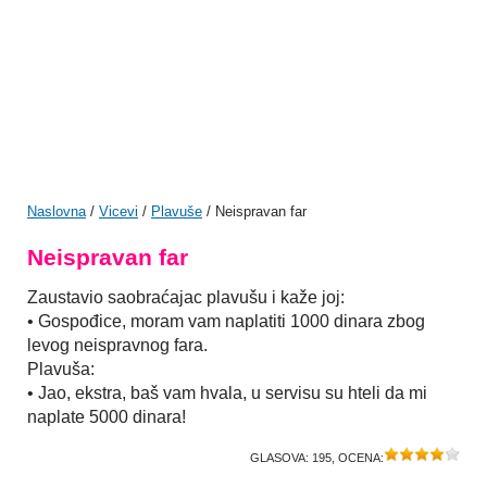
Naslovna
/
Vicevi
/
Plavuše
/ Neispravan far
Neispravan far
Zaustavio saobraćajac plavušu i kaže joj:
• Gospođice, moram vam naplatiti 1000 dinara zbog
levog neispravnog fara.
Plavuša:
• Jao, ekstra, baš vam hvala, u servisu su hteli da mi
naplate 5000 dinara!
GLASOVA:
195
, OCENA: