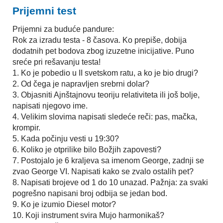
Prijemni test
Prijemni za buduće pandure:
Rok za izradu testa - 8 časova. Ko prepiše, dobija
dodatnih pet bodova zbog izuzetne inicijative. Puno
sreće pri rešavanju testa!
1. Ko je pobedio u II svetskom ratu, a ko je bio drugi?
2. Od čega je napravljen srebrni dolar?
3. Objasniti Ajnštajnovu teoriju relativiteta ili još bolje,
napisati njegovo ime.
4. Velikim slovima napisati sledeće reči: pas, mačka,
krompir.
5. Kada počinju vesti u 19:30?
6. Koliko je otprilike bilo Božjih zapovesti?
7. Postojalo je 6 kraljeva sa imenom George, zadnji se
zvao George VI. Napisati kako se zvalo ostalih pet?
8. Napisati brojeve od 1 do 10 unazad. Pažnja: za svaki
pogrešno napisani broj odbija se jedan bod.
9. Ko je izumio Diesel motor?
10. Koji instrument svira Mujo harmonikaš?