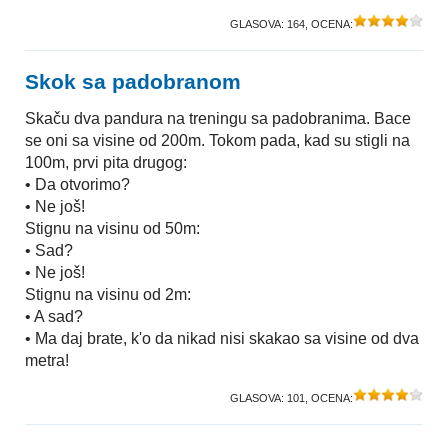
GLASOVA:
164
, OCENA:
Skok sa padobranom
Skaču dva pandura na treningu sa padobranima. Bace
se oni sa visine od 200m. Tokom pada, kad su stigli na
100m, prvi pita drugog:
• Da otvorimo?
• Ne još!
Stignu na visinu od 50m:
• Sad?
• Ne još!
Stignu na visinu od 2m:
• A sad?
• Ma daj brate, k'o da nikad nisi skakao sa visine od dva
metra!
GLASOVA:
101
, OCENA: