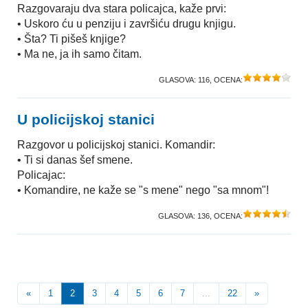
Razgovaraju dva stara policajca, kaže prvi:
• Uskoro ću u penziju i završiću drugu knjigu.
• Šta? Ti pišeš knjige?
• Ma ne, ja ih samo čitam.
GLASOVA:
116
, OCENA:
U policijskoj stanici
Razgovor u policijskoj stanici. Komandir:
• Ti si danas šef smene.
Policajac:
• Komandire, ne kaže se "s mene" nego "sa mnom"!
GLASOVA:
136
, OCENA:
«
1
2
3
4
5
6
7
...
22
»