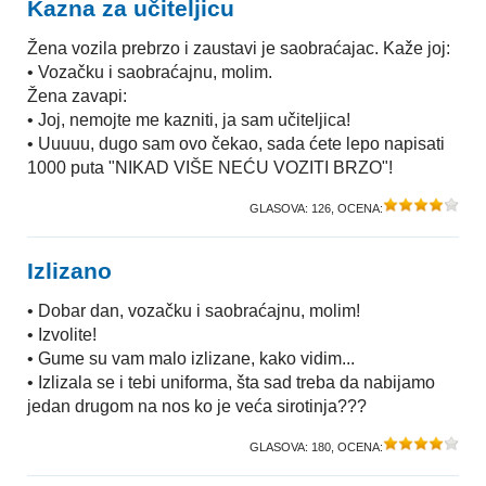
Kazna za učiteljicu
Žena vozila prebrzo i zaustavi je saobraćajac. Kaže joj:
• Vozačku i saobraćajnu, molim.
Žena zavapi:
• Joj, nemojte me kazniti, ja sam učiteljica!
• Uuuuu, dugo sam ovo čekao, sada ćete lepo napisati
1000 puta "NIKAD VIŠE NEĆU VOZITI BRZO"!
GLASOVA:
126
, OCENA:
Izlizano
• Dobar dan, vozačku i saobraćajnu, molim!
• Izvolite!
• Gume su vam malo izlizane, kako vidim...
• Izlizala se i tebi uniforma, šta sad treba da nabijamo
jedan drugom na nos ko je veća sirotinja???
GLASOVA:
180
, OCENA: