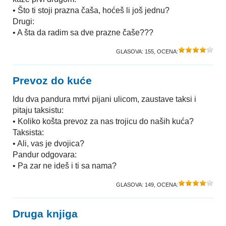
• Što ti stoji prazna čaša, hoćeš li još jednu?
Drugi:
• A šta da radim sa dve prazne čaše???
GLASOVA:
155
, OCENA:
Prevoz do kuće
Idu dva pandura mrtvi pijani ulicom, zaustave taksi i
pitaju taksistu:
• Koliko košta prevoz za nas trojicu do naših kuća?
Taksista:
• Ali, vas je dvojica?
Pandur odgovara:
• Pa zar ne ideš i ti sa nama?
GLASOVA:
149
, OCENA:
Druga knjiga