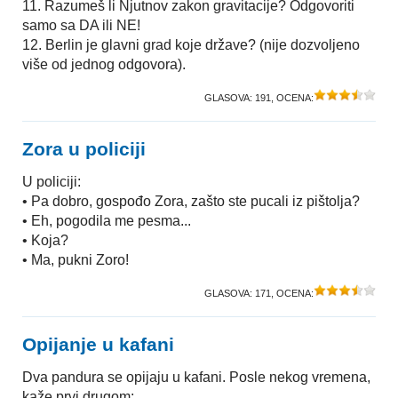
11. Razumeš li Njutnov zakon gravitacije? Odgovoriti
samo sa DA ili NE!
12. Berlin je glavni grad koje države? (nije dozvoljeno
više od jednog odgovora).
GLASOVA:
191
, OCENA:
Zora u policiji
U policiji:
• Pa dobro, gospođo Zora, zašto ste pucali iz pištolja?
• Eh, pogodila me pesma...
• Koja?
• Ma, pukni Zoro!
GLASOVA:
171
, OCENA:
Opijanje u kafani
Dva pandura se opijaju u kafani. Posle nekog vremena,
kaže prvi drugom: