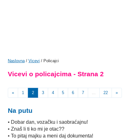
Naslovna
/
Vicevi
/ Policajci
Vicevi o policajcima - Strana 2
«
1
2
3
4
5
6
7
...
22
»
Na putu
• Dobar dan, vozačku i saobraćajnu!
• Znaš li ti ko mi je otac??
• To pitaj majku a meni daj dokumenta!