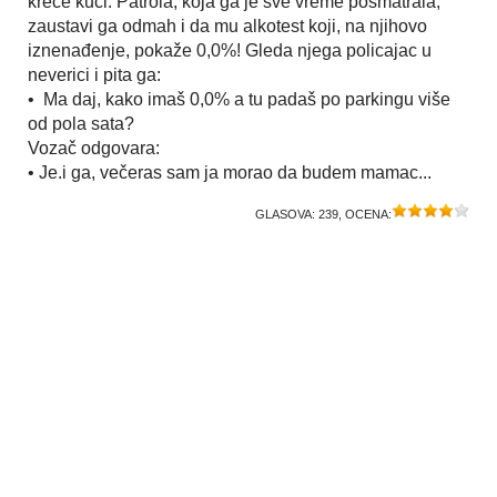
kreće kući. Patrola, koja ga je sve vreme posmatrala,
zaustavi ga odmah i da mu alkotest koji, na njihovo
iznenađenje, pokaže 0,0%! Gleda njega policajac u
neverici i pita ga:
• Ma daj, kako imaš 0,0% a tu padaš po parkingu više
od pola sata?
Vozač odgovara:
• Je.i ga, večeras sam ja morao da budem mamac...
GLASOVA:
239
, OCENA: