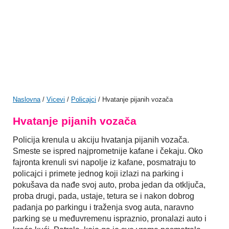
Naslovna
/
Vicevi
/
Policajci
/ Hvatanje pijanih vozača
Hvatanje pijanih vozača
Policija krenula u akciju hvatanja pijanih vozača.
Smeste se ispred najprometnije kafane i čekaju. Oko
fajronta krenuli svi napolje iz kafane, posmatraju to
policajci i primete jednog koji izlazi na parking i
pokušava da nađe svoj auto, proba jedan da otključa,
proba drugi, pada, ustaje, tetura se i nakon dobrog
padanja po parkingu i traženja svog auta, naravno
parking se u međuvremenu ispraznio, pronalazi auto i