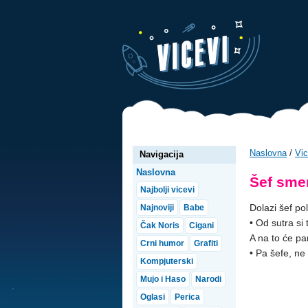
Naslovna
/
Vic
Navigacija
Naslovna
Šef sme
Najbolji vicevi
Dolazi šef po
Najnoviji
Babe
• Od sutra si 
Čak Noris
Cigani
A na to će pa
Crni humor
Grafiti
• Pa šefe, n
Kompjuterski
Mujo i Haso
Narodi
Oglasi
Perica