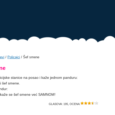
evi
/
Policajci
/ Šef smene
ne
licijske stanice na posao i kaže jednom panduru:
ti šef smene.
ndur:
e kaže se šef smene već SAMNOM!
GLASOVA:
195
, OCENA: