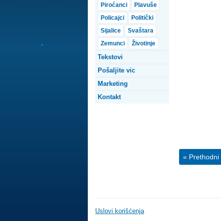
Piroćanci
Plavuše
Policajci
Politički
Sijalice
Svaštara
Zemunci
Životinje
Tekstovi
Pošaljite vic
Marketing
Kontakt
« Prethodni 
Uslovi korišćenja