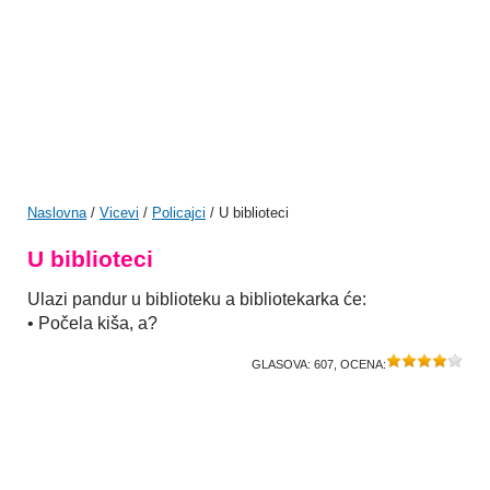
Naslovna
/
Vicevi
/
Policajci
/ U biblioteci
U biblioteci
Ulazi pandur u biblioteku a bibliotekarka će:
• Počela kiša, a?
GLASOVA:
607
, OCENA: