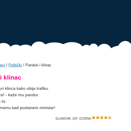
evi
/
Politički
/ Panduri i klinac
i klinac
ri klinca kako obija trafiku.
o si! - kaže mu pandur.
 to:
i mamu kad postanem ministar!
GLASOVA:
197
, OCENA: