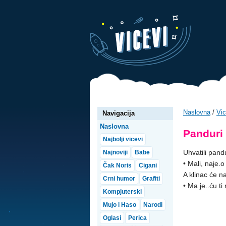
Naslovna
/
Vic
Navigacija
Naslovna
Panduri 
Najbolji vicevi
Uhvatili pandu
Najnoviji
Babe
• Mali, naje.
Čak Noris
Cigani
A klinac će na
Crni humor
Grafiti
• Ma je..ću t
Kompjuterski
Mujo i Haso
Narodi
Oglasi
Perica