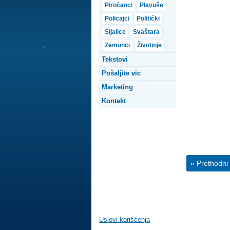
Piroćanci
Plavuše
Policajci
Politički
Sijalice
Svaštara
Zemunci
Životinje
Tekstovi
Pošaljite vic
Marketing
Kontakt
« Prethodni 
Uslovi korišćenja