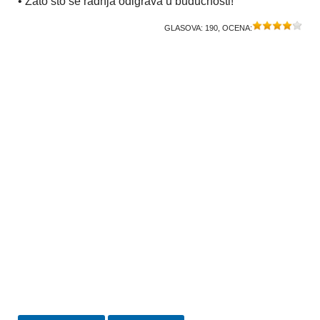
• Zato što se radnja odigrava u budućnosti!
GLASOVA:
190
, OCENA: