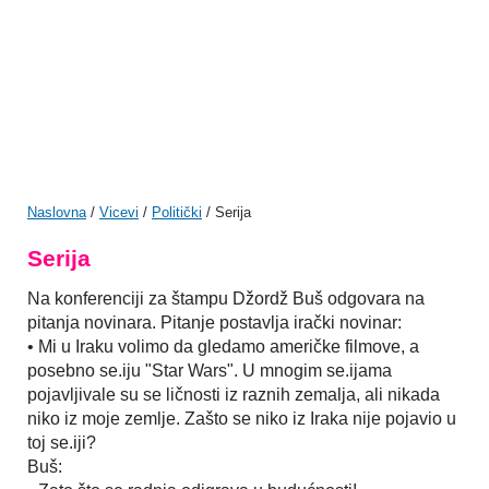
Naslovna
/
Vicevi
/
Politički
/ Serija
Serija
Na konferenciji za štampu Džordž Buš odgovara na
pitanja novinara. Pitanje postavlja irački novinar:
• Mi u Iraku volimo da gledamo američke filmove, a
posebno se.iju "Star Wars". U mnogim se.ijama
pojavljivale su se ličnosti iz raznih zemalja, ali nikada
niko iz moje zemlje. Zašto se niko iz Iraka nije pojavio u
toj se.iji?
Buš: