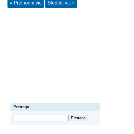
« Prethodni vic
Sledeći vic »
Pretraga