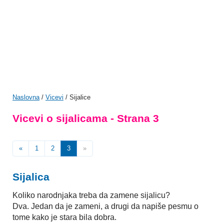
Naslovna
/
Vicevi
/ Sijalice
Vicevi o sijalicama - Strana 3
«
1
2
3
»
Sijalica
Koliko narodnjaka treba da zamene sijalicu?
Dva. Jedan da je zameni, a drugi da napiše pesmu o
tome kako je stara bila dobra.