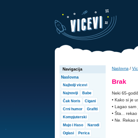
Naslovna
/
Vic
Navigacija
Naslovna
Brak
Najbolji vicevi
Neki 65-godiš
Najnoviji
Babe
• Kako si je u
Čak Noris
Cigani
• Lagao sam j
Crni humor
Grafiti
• Šta... reka
Kompjuterski
• Ne. Rekao 
Mujo i Haso
Narodi
Oglasi
Perica