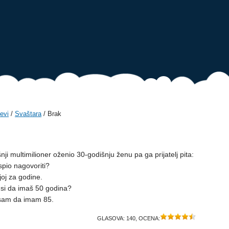
evi
/
Svaštara
/ Brak
nji multimilioner oženio 30-godišnju ženu pa ga prijatelj pita:
spio nagovoriti?
oj za godine.
o si da imaš 50 godina?
sam da imam 85.
GLASOVA:
140
, OCENA: