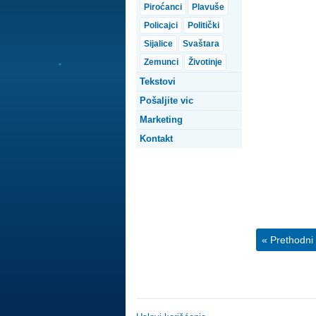
Piroćanci
Plavuše
Policajci
Politički
Sijalice
Svaštara
Zemunci
Životinje
Tekstovi
Pošaljite vic
Marketing
Kontakt
« Prethodni 