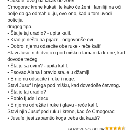
• Jusufe, ovog da ka.aš do zore!
Crnogorac krene kukati, te kako će ženi i familiji na oči,
bolje da ga odmah u..ju, ovo-ono, kad u tom uvodi
policija
drugog tipa.
• Šta je taj uradio? - upita kalif.
• Krao je nešto na pijaci! - odgovoriše ovi.
• Dobro, njemu odsecite obe ruke - reče kalif.
Stavi Jusuf njih dvojicu pod mišku i taman da krene, kad
dovode trećeg.
• Šta je sa ovim? - upita kalif.
• Psovao Alaha i pravio sra..e u džamiji.
• E njemu odsecite i ruke i noge.
Stavi Jusuf i njega pod mišku, kad dovedoše četvrtog.
• Šta je taj uradio?
• Pobio ljude i decu.
• E njemu odrežite i ruke i glavu - reče kalif.
Stavi njih Jusuf pod ruku i krene, kad će Crnogorac:
• Jusufe, jesi zapamtio koga treba da ka.aš?
GLASOVA:
576
, OCENA: