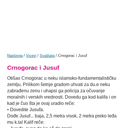
Naslovna
/
Vicevi
/
Svaštara
/ Crnogorac i Jusuf
Crnogorac i Jusuf
Otišao Crnogorac u neku islamsko-fundamentalističku
zemlju. Prilikom šetnje gradom uhvati za du.e neku
zabrađenu zenu i uhapsi ga policija za očuvanje
moralnih i verskih vrednosti. Dovedu ga kod kalifa i on
kad je čuo šta je ovaj uradio reče:
• Dovedite Jusufa.
Dođe Jusuf... baja, 2,5 metra visok, 2 metra preko leđa
mu k.ta! Kalif reče: