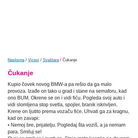
Naslovna
/
Vicevi
/
Svaštara
/ Čukanje
Čukanje
Kupio čovek novog BMW-a pa rešio da ga malo
provoza. Izađe on tako u grad i stane na semaforu, kad
ono BUM. Okrene se on i vidi fiću. Pogleda svoj auto i
vidi slomljena stop svetla, spojler, branik iskrivljen.
Krene on ljutito prema vozaču fiće. Uhvati ga za kragnu,
kad on zavapi:
• Nemoj bre, prijatelju. Pogledaj šta voziš, a ja nemam
para. Smiluj se!