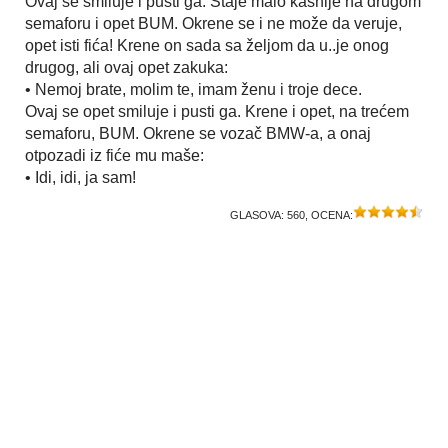
Ovaj se smiluje i pusti ga. Staje malo kasnije na drugom
semaforu i opet BUM. Okrene se i ne može da veruje,
opet isti fića! Krene on sada sa željom da u..je onog
drugog, ali ovaj opet zakuka:
• Nemoj brate, molim te, imam ženu i troje dece.
Ovaj se opet smiluje i pusti ga. Krene i opet, na trećem
semaforu, BUM. Okrene se vozač BMW-a, a onaj
otpozadi iz fiće mu maše:
• Idi, idi, ja sam!
GLASOVA:
560
, OCENA: