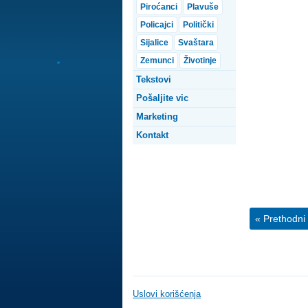
Piroćanci
Plavuše
Policajci
Politički
Sijalice
Svaštara
Zemunci
Životinje
Tekstovi
Pošaljite vic
Marketing
Kontakt
« Prethodni 
Uslovi korišćenja