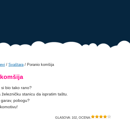
evi
/
Svaštara
/ Poranio komšija
 komšija
si bio tako rano?
 železničku stanicu da ispratim taštu.
ko garav, pobogu?
okomotivu!
GLASOVA:
102
, OCENA: