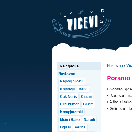
Naslovna
/
Vic
Navigacija
Naslovna
Poranio
Najbolji vicevi
• Komšo, gde 
Najnoviji
Babe
• Išao sam na
Čak Noris
Cigani
• A što si ta
Crni humor
Grafiti
• Grlio sam l
Kompjuterski
Mujo i Haso
Narodi
Oglasi
Perica