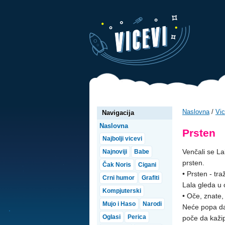
Naslovna
/
Vic
Navigacija
Naslovna
Prsten
Najbolji vicevi
Venčali se La
Najnoviji
Babe
prsten.
Čak Noris
Cigani
• Prsten - tra
Crni humor
Grafiti
Lala gleda u 
Kompjuterski
• Oče, znate, 
Mujo i Haso
Narodi
Neće popa da 
Oglasi
Perica
poče da kažip