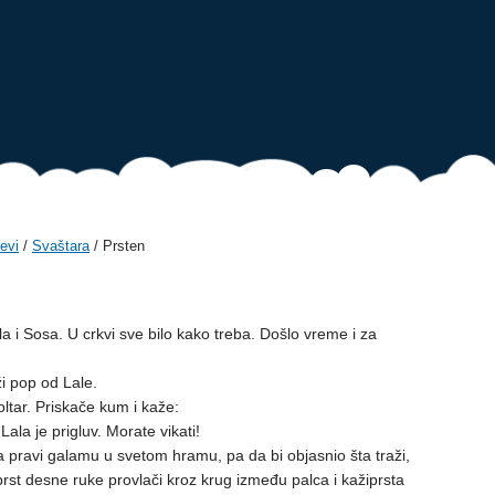
evi
/
Svaštara
/ Prsten
la i Sosa. U crkvi sve bilo kako treba. Došlo vreme i za
ži pop od Lale.
oltar. Priskače kum i kaže:
Lala je prigluv. Morate vikati!
pravi galamu u svetom hramu, pa da bi objasnio šta traži,
rst desne ruke provlači kroz krug između palca i kažiprsta