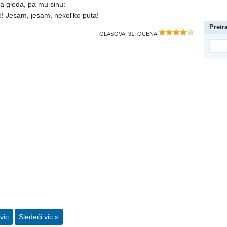
la gleda, pa mu sinu:
e! Jesam, jesam, nekol'ko puta!
Pretr
GLASOVA:
31
, OCENA:
vic
Sledeći vic »