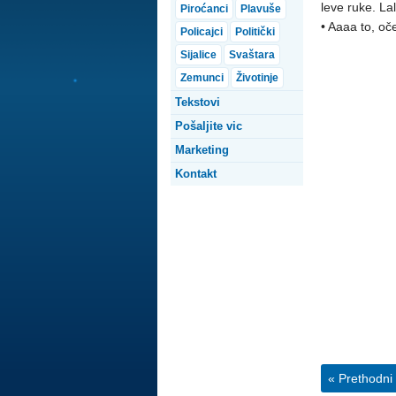
leve ruke. La
Piroćanci
Plavuše
• Aaaa to, oč
Policajci
Politički
Sijalice
Svaštara
Zemunci
Životinje
Tekstovi
Pošaljite vic
Marketing
Kontakt
« Prethodni 