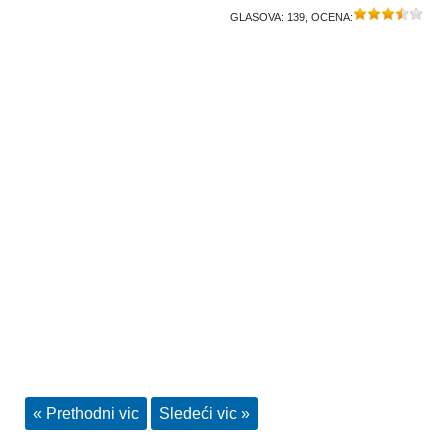
GLASOVA:
139
, OCENA:
« Prethodni vic
Sledeći vic »