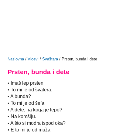
Naslovna
/
Vicevi
/
Svaštara
/ Prsten, bunda i dete
Prsten, bunda i dete
• Imaš lep prsten!
• To mi je od švalera.
• A bunda?
• To mi je od šefa.
• A dete, na koga je lepo?
• Na komšiju.
• A što si modra ispod oka?
• E to mi je od muža!