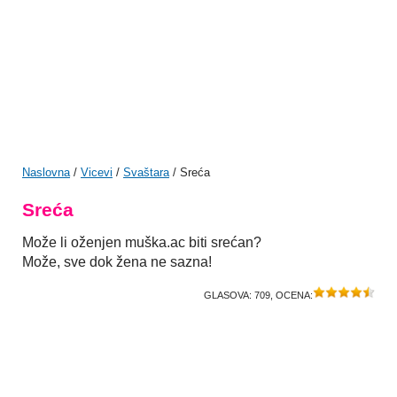
Naslovna
/
Vicevi
/
Svaštara
/ Sreća
Sreća
Može li oženjen muška.ac biti srećan?
Može, sve dok žena ne sazna!
GLASOVA:
709
, OCENA: