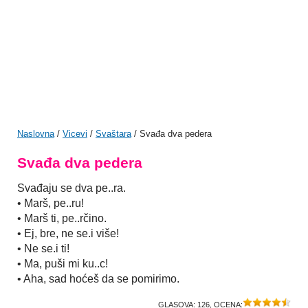
Naslovna
/
Vicevi
/
Svaštara
/ Svađa dva pedera
Svađa dva pedera
Svađaju se dva pe..ra.
• Marš, pe..ru!
• Marš ti, pe..rčino.
• Ej, bre, ne se.i više!
• Ne se.i ti!
• Ma, puši mi ku..c!
• Aha, sad hoćeš da se pomirimo.
GLASOVA:
126
, OCENA: