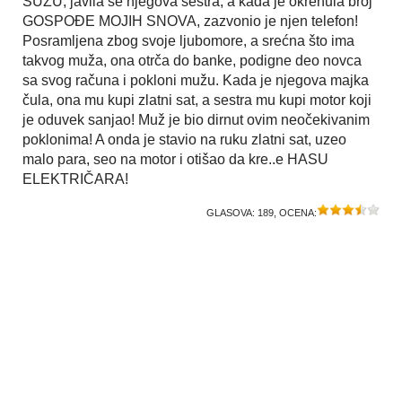
SUZU, javila se njegova sestra, a kada je okrenula broj
GOSPOĐE MOJIH SNOVA, zazvonio je njen telefon!
Posramljena zbog svoje ljubomore, a srećna što ima
takvog muža, ona otrča do banke, podigne deo novca
sa svog računa i pokloni mužu. Kada je njegova majka
čula, ona mu kupi zlatni sat, a sestra mu kupi motor koji
je oduvek sanjao! Muž je bio dirnut ovim neočekivanim
poklonima! A onda je stavio na ruku zlatni sat, uzeo
malo para, seo na motor i otišao da kre..e HASU
ELEKTRIČARA!
GLASOVA:
189
, OCENA: