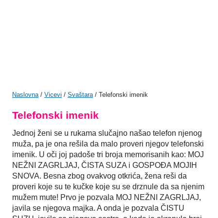
Naslovna
/
Vicevi
/
Svaštara
/ Telefonski imenik
Telefonski imenik
Jednoj ženi se u rukama slučajno našao telefon njenog
muža, pa je ona rešila da malo proveri njegov telefonski
imenik. U oči joj padoše tri broja memorisanih kao: MOJ
NEŽNI ZAGRLJAJ, ČISTA SUZA i GOSPOĐA MOJIH
SNOVA. Besna zbog ovakvog otkrića, žena reši da
proveri koje su te kučke koje su se drznule da sa njenim
mužem mute! Prvo je pozvala MOJ NEŽNI ZAGRLJAJ,
javila se njegova majka. A onda je pozvala ČISTU