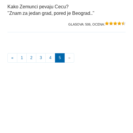
Kako Zemunci pevaju Cecu?
"Znam za jedan grad, pored je Beograd.."
GLASOVA:
506
, OCENA:
«
1
2
3
4
5
»