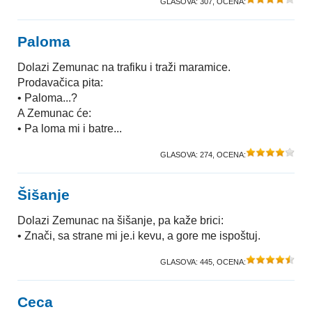
GLASOVA:
307
, OCENA:
Paloma
Dolazi Zemunac na trafiku i traži maramice.
Prodavačica pita:
• Paloma...?
A Zemunac će:
• Pa loma mi i batre...
GLASOVA:
274
, OCENA:
Šišanje
Dolazi Zemunac na šišanje, pa kaže brici:
• Znači, sa strane mi je.i kevu, a gore me ispoštuj.
GLASOVA:
445
, OCENA:
Ceca