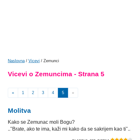
Naslovna
/
Vicevi
/ Zemunci
Vicevi o Zemuncima - Strana 5
«
1
2
3
4
5
»
Molitva
Kako se Zemunac moli Bogu?
.."Brate, ako te ima, kaži mi kako da se sakrijem kao ti"..