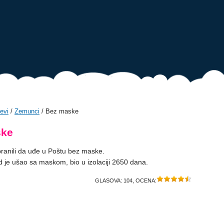
evi
/
Zemunci
/ Bez maske
ske
anili da uđe u Poštu bez maske.
d je ušao sa maskom, bio u izolaciji 2650 dana.
GLASOVA:
104
, OCENA: