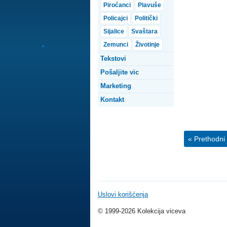
Piroćanci
Plavuše
Policajci
Politički
Sijalice
Svaštara
Zemunci
Životinje
Tekstovi
Pošaljite vic
Marketing
Kontakt
« Prethodni 
Uslovi korišćenja
© 1999-2026 Kolekcija viceva