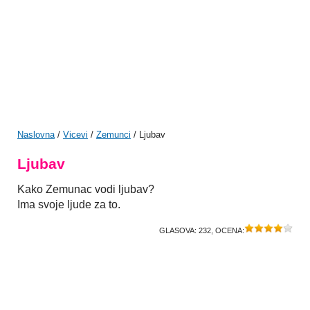
Naslovna
/
Vicevi
/
Zemunci
/ Ljubav
Ljubav
Kako Zemunac vodi ljubav?
Ima svoje ljude za to.
GLASOVA:
232
, OCENA: