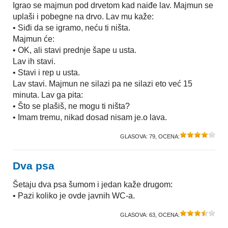
Igrao se majmun pod drvetom kad naiđe lav. Majmun se
uplaši i pobegne na drvo. Lav mu kaže:
• Siđi da se igramo, neću ti ništa.
Majmun će:
• OK, ali stavi prednje šape u usta.
Lav ih stavi.
• Stavi i rep u usta.
Lav stavi. Majmun ne silazi pa ne silazi eto već 15
minuta. Lav ga pita:
• Što se plašiš, ne mogu ti ništa?
• Imam tremu, nikad dosad nisam je.o lava.
GLASOVA:
79
, OCENA:
Dva psa
Šetaju dva psa šumom i jedan kaže drugom:
• Pazi koliko je ovde javnih WC-a.
GLASOVA:
63
, OCENA: