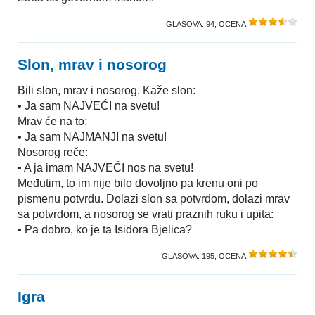
GLASOVA:
94
, OCENA:
Slon, mrav i nosorog
Bili slon, mrav i nosorog. Kaže slon:
• Ja sam NAJVEĆI na svetu!
Mrav će na to:
• Ja sam NAJMANJI na svetu!
Nosorog reče:
• A ja imam NAJVEĆI nos na svetu!
Međutim, to im nije bilo dovoljno pa krenu oni po
pismenu potvrdu. Dolazi slon sa potvrdom, dolazi mrav
sa potvrdom, a nosorog se vrati praznih ruku i upita:
• Pa dobro, ko je ta Isidora Bjelica?
GLASOVA:
195
, OCENA:
Igra