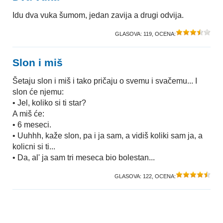
Idu dva vuka šumom, jedan zavija a drugi odvija.
GLASOVA:
119
, OCENA:
Slon i miš
Šetaju slon i miš i tako pričaju o svemu i svačemu... I
slon će njemu:
• Jel, koliko si ti star?
A miš će:
• 6 meseci.
• Uuhhh, kaže slon, pa i ja sam, a vidiš koliki sam ja, a
kolicni si ti...
• Da, al' ja sam tri meseca bio bolestan...
GLASOVA:
122
, OCENA: