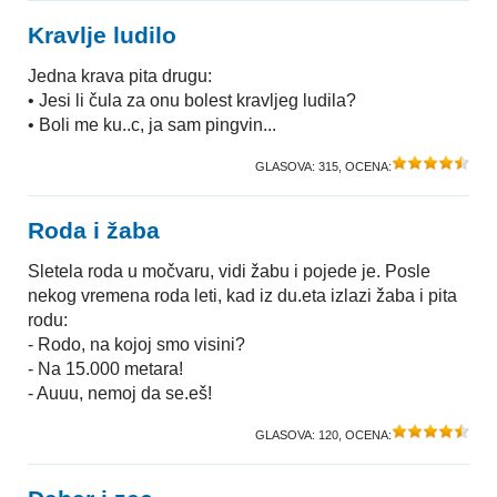
Kravlje ludilo
Jedna krava pita drugu:
• Jesi li čula za onu bolest kravljeg ludila?
• Boli me ku..c, ja sam pingvin...
GLASOVA:
315
, OCENA:
Roda i žaba
Sletela roda u močvaru, vidi žabu i pojede je. Posle
nekog vremena roda leti, kad iz du.eta izlazi žaba i pita
rodu:
- Rodo, na kojoj smo visini?
- Na 15.000 metara!
- Auuu, nemoj da se.eš!
GLASOVA:
120
, OCENA: