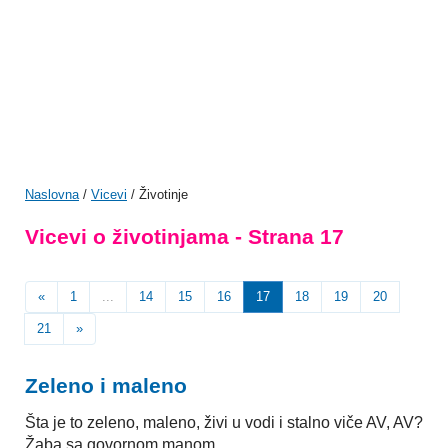
Naslovna
/
Vicevi
/ Životinje
Vicevi o životinjama - Strana 17
«
1
...
14
15
16
17
18
19
20
21
»
Zeleno i maleno
Šta je to zeleno, maleno, živi u vodi i stalno viče AV, AV?
Žaba sa govornom manom.