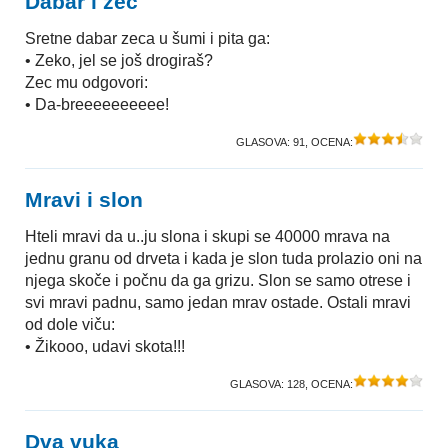
Dabar i zec
Sretne dabar zeca u šumi i pita ga:
• Zeko, jel se još drogiraš?
Zec mu odgovori:
• Da-breeeeeeeeee!
GLASOVA:
91
, OCENA:
Mravi i slon
Hteli mravi da u..ju slona i skupi se 40000 mrava na
jednu granu od drveta i kada je slon tuda prolazio oni na
njega skoče i počnu da ga grizu. Slon se samo otrese i
svi mravi padnu, samo jedan mrav ostade. Ostali mravi
od dole viču:
• Žikooo, udavi skota!!!
GLASOVA:
128
, OCENA:
Dva vuka