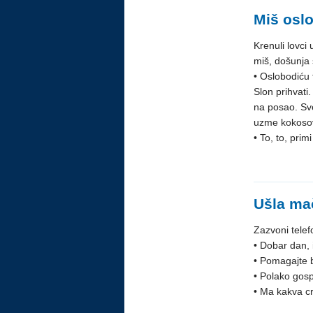
Miš osl
Krenuli lovci
miš, došunja 
• Oslobodiću 
Slon prihvati
na posao. Sv
uzme kokosov 
• To, to, prim
Ušla ma
Zazvoni telefo
• Dobar dan, i
• Pomagajte b
• Polako gospo
• Ma kakva c