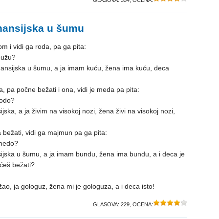
GLASOVA:
354
, OCENA:
inansijska u šumu
m i vidi ga roda, pa ga pita:
pužu?
nansijska u šumu, a ja imam kuću, žena ima kuću, deca
a, pa počne bežati i ona, vidi je meda pa pita:
rodo?
ijska, a ja živim na visokoj nozi, žena živi na visokoj nozi,
bežati, vidi ga majmun pa ga pita:
 medo?
sijska u šumu, a ja imam bundu, žena ima bundu, a i deca je
ećeš bežati?
ežao, ja gologuz, žena mi je gologuza, a i deca isto!
GLASOVA:
229
, OCENA: