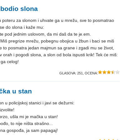
obodio slona
 u poteru za slonom i uhvate ga u mrežu, sve to posmatrao
se do slona i kaže mu:
te pod jednim uslovom, da mi daš da te je.em.
. Miš pregrize mrežu, pobegnu obojica u žbun i baci se miš
e to posmatra jedan majmun sa grane i zgadi mu se život,
orah i pogodi slona, a slon od bola ispusti krik! Tek će miš:
i ga celog!
GLASOVA:
251
, OCENA:
čka u stan
n u policijskoj stanici i javi se dežurni:
zvolite!
rzo, ušla mi je mačka u stan!
đo, to nije ništa strašno...
rna gospođa, ja sam papagaj!