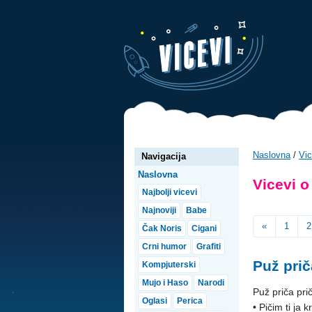
Naslovna
/
Vic
Navigacija
Naslovna
Vicevi o
Najbolji vicevi
Najnoviji
Babe
«
1
2
Čak Noris
Cigani
Crni humor
Grafiti
Puž prič
Kompjuterski
Mujo i Haso
Narodi
Puž priča pri
Oglasi
Perica
• Pičim ti ja 