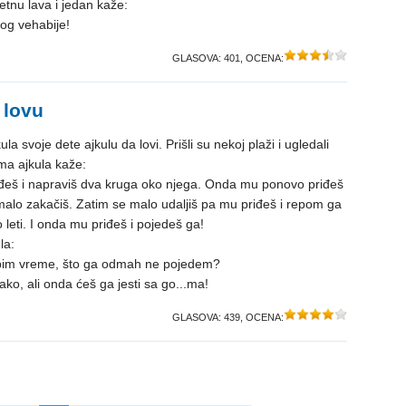
retnu lava i jedan kaže:
og vehabije!
GLASOVA:
401
, OCENA:
 lovu
a svoje dete ajkulu da lovi. Prišli su nekoj plaži i ugledali
ma ajkula kaže:
iđeš i napraviš dva kruga oko njega. Onda mu ponovo priđeš
alo zakačiš. Zatim se malo udaljiš pa mu priđeš i repom ga
 leti. I onda mu priđeš i pojedeš ga!
la:
ubim vreme, što ga odmah ne pojedem?
ako, ali onda ćeš ga jesti sa go...ma!
GLASOVA:
439
, OCENA: