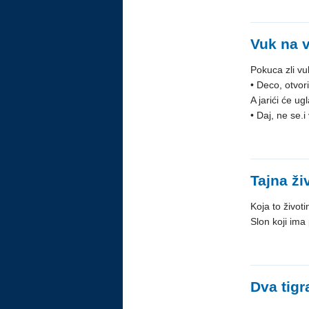
Vuk na 
Pokuca zli vu
• Deco, otvo
A jarići će ugl
• Daj, ne se.
Tajna ži
Koja to život
Slon koji ima p
Dva tigra