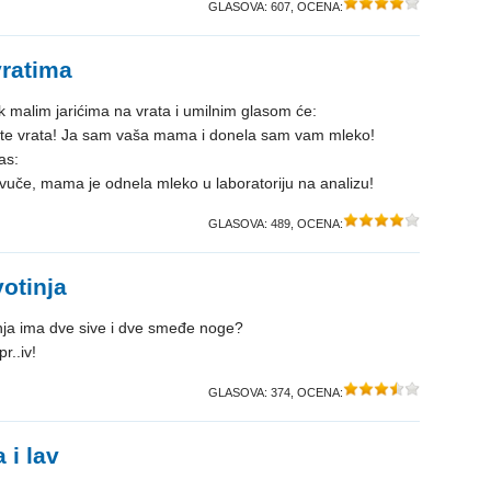
GLASOVA:
607
, OCENA:
vratima
k malim jarićima na vrata i umilnim glasom će:
rite vrata! Ja sam vaša mama i donela sam vam mleko!
as:
i vuče, mama je odnela mleko u laboratoriju na analizu!
GLASOVA:
489
, OCENA:
votinja
inja ima dve sive i dve smeđe noge?
r..iv!
GLASOVA:
374
, OCENA:
 i lav