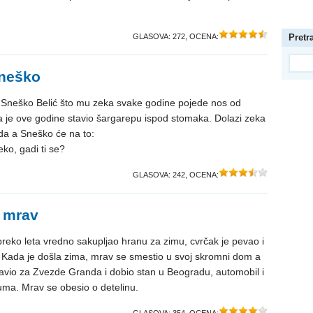
GLASOVA:
272
, OCENA:
Pretr
Sneško
e Sneško Belić što mu zeka svake godine pojede nos od
a je ove godine stavio šargarepu ispod stomaka. Dolazi zeka
da a Sneško će na to:
zeko, gadi ti se?
GLASOVA:
242
, OCENA:
i mrav
reko leta vredno sakupljao hranu za zimu, cvrčak je pevao i
. Kada je došla zima, mrav se smestio u svoj skromni dom a
javio za Zvezde Granda i dobio stan u Beogradu, automobil i
uma. Mrav se obesio o detelinu.