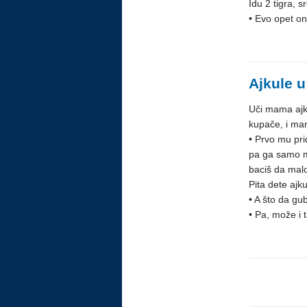
Idu 2 tigra, s
•
Evo opet on
Ajkule u
Uči mama ajkul
kupače, i ma
• Prvo mu pr
pa ga samo m
baciš da malo
Pita dete ajku
• A što da g
• Pa, može i t