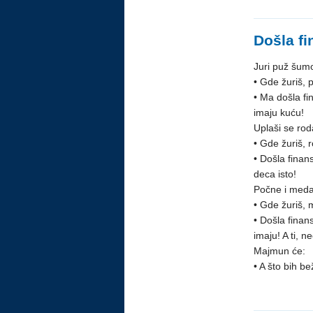
Došla f
Juri puž šumo
• Gde žuriš, 
• Ma došla fi
imaju kuću!
Uplaši se rod
• Gde žuriš, 
• Došla finans
deca isto!
Počne i meda 
• Gde žuriš,
• Došla finan
imaju! A ti, n
Majmun će:
• A što bih b