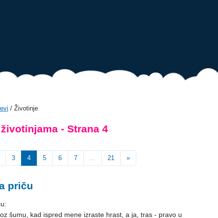
evi
/ Životinje
 životinjama - Strana 4
3
4
5
6
7
...
21
»
a priču
ču:
kroz šumu, kad ispred mene izraste hrast, a ja, tras - pravo u