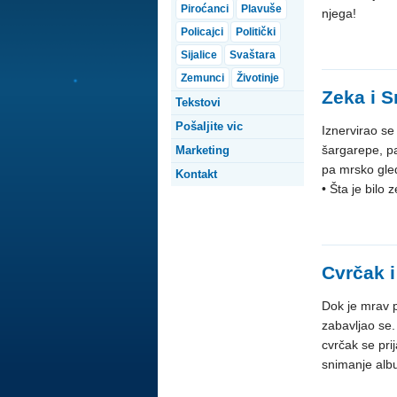
Piroćanci
Plavuše
njega!
Policajci
Politički
Sijalice
Svaštara
Zemunci
Životinje
Zeka i 
Tekstovi
Pošaljite vic
Iznervirao s
šargarepe, p
Marketing
pa mrsko gle
Kontakt
• Šta je bilo 
Cvrčak 
Dok je mrav p
zabavljao se
cvrčak se pri
snimanje alb