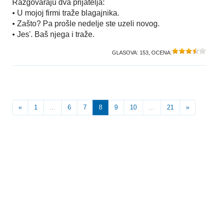
Razgovaraju dva prijatelja:
• U mojoj firmi traže blagajnika.
• Zašto? Pa prošle nedelje ste uzeli novog.
• Jes'. Baš njega i traže.
GLASOVA:
153
, OCENA:
«
1
...
6
7
8
9
10
...
21
»