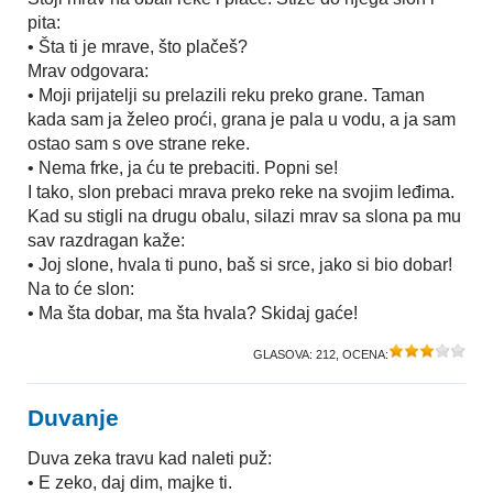
pita:
• Šta ti je mrave, što plačeš?
Mrav odgovara:
• Moji prijatelji su prelazili reku preko grane. Taman
kada sam ja želeo proći, grana je pala u vodu, a ja sam
ostao sam s ove strane reke.
• Nema frke, ja ću te prebaciti. Popni se!
I tako, slon prebaci mrava preko reke na svojim leđima.
Kad su stigli na drugu obalu, silazi mrav sa slona pa mu
sav razdragan kaže:
• Joj slone, hvala ti puno, baš si srce, jako si bio dobar!
Na to će slon:
• Ma šta dobar, ma šta hvala? Skidaj gaće!
GLASOVA:
212
, OCENA:
Duvanje
Duva zeka travu kad naleti puž:
• E zeko, daj dim, majke ti.