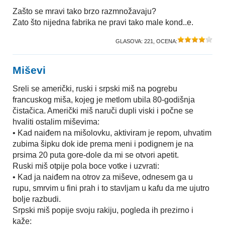
Zašto se mravi tako brzo razmnožavaju?
Zato što nijedna fabrika ne pravi tako male kond..e.
GLASOVA:
221
, OCENA:
Miševi
Sreli se američki, ruski i srpski miš na pogrebu
francuskog miša, kojeg je metlom ubila 80-godišnja
čistačica. Američki miš naruči dupli viski i počne se
hvaliti ostalim miševima:
• Kad naiđem na mišolovku, aktiviram je repom, uhvatim
zubima šipku dok ide prema meni i podignem je na
prsima 20 puta gore-dole da mi se otvori apetit.
Ruski miš otpije pola boce votke i uzvrati:
• Kad ja naiđem na otrov za miševe, odnesem ga u
rupu, smrvim u fini prah i to stavljam u kafu da me ujutro
bolje razbudi.
Srpski miš popije svoju rakiju, pogleda ih prezirno i
kaže: