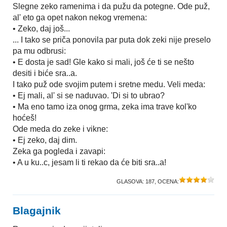
Slegne zeko ramenima i da pužu da potegne. Ode puž,
al' eto ga opet nakon nekog vremena:
• Zeko, daj još...
... I tako se priča ponovila par puta dok zeki nije preselo
pa mu odbrusi:
• E dosta je sad! Gle kako si mali, još će ti se nešto
desiti i biće sra..a.
I tako puž ode svojim putem i sretne medu. Veli meda:
• Ej mali, al' si se naduvao. 'Di si to ubrao?
• Ma eno tamo iza onog grma, zeka ima trave kol'ko
hoćeš!
Ode meda do zeke i vikne:
• Ej zeko, daj dim.
Zeka ga pogleda i zavapi:
• A u ku..c, jesam li ti rekao da će biti sra..a!
GLASOVA:
187
, OCENA:
Blagajnik