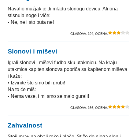
Navalio mužjak je..ti mladu stonogu devicu. Ali ona
stisnula noge i viče:
• Ne, ne i sto puta ne!
GLASOVA:
194
, OCENA:
Slonovi i miševi
Igrali slonovi i miševi fudbalsku utakmicu. Na kraju
utakmice kapiten slonova popriča sa kapitenom miševa
i kaže:
• Izvinite što smo bili grubi!
Na to će miš:
• Nema veze, i mi smo se malo gurali!
GLASOVA:
166
, OCENA:
Zahvalnost
Stoji mrav na obali reke i plače. Stiže do njega slon i