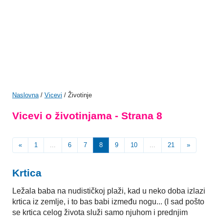
Naslovna
/
Vicevi
/ Životinje
Vicevi o životinjama - Strana 8
«
1
...
6
7
8
9
10
...
21
»
Krtica
Ležala baba na nudističkoj plaži, kad u neko doba izlazi
krtica iz zemlje, i to bas babi između nogu... (I sad pošto
se krtica celog života služi samo njuhom i prednjim