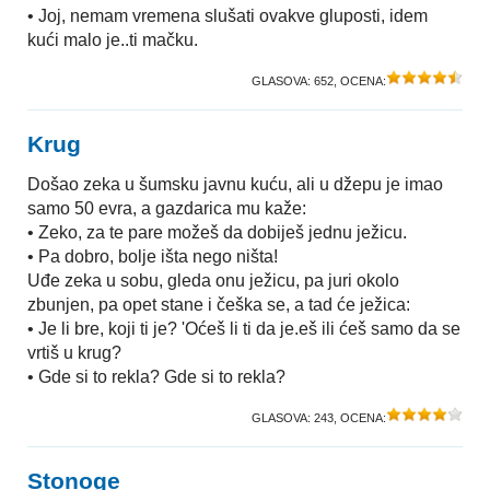
• Joj, nemam vremena slušati ovakve gluposti, idem
kući malo je..ti mačku.
GLASOVA:
652
, OCENA:
Krug
Došao zeka u šumsku javnu kuću, ali u džepu je imao
samo 50 evra, a gazdarica mu kaže:
• Zeko, za te pare možeš da dobiješ jednu ježicu.
• Pa dobro, bolje išta nego ništa!
Uđe zeka u sobu, gleda onu ježicu, pa juri okolo
zbunjen, pa opet stane i češka se, a tad će ježica:
• Je li bre, koji ti je? 'Oćeš li ti da je.eš ili ćeš samo da se
vrtiš u krug?
• Gde si to rekla? Gde si to rekla?
GLASOVA:
243
, OCENA:
Stonoge