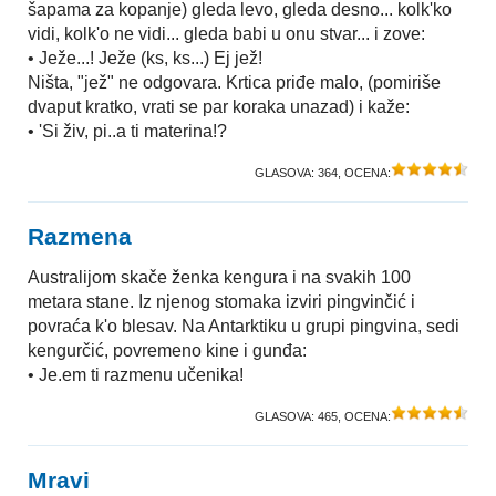
šapama za kopanje) gleda levo, gleda desno... kolk'ko
vidi, kolk'o ne vidi... gleda babi u onu stvar... i zove:
• Ježe...! Ježe (ks, ks...) Ej jež!
Ništa, "jež" ne odgovara. Krtica priđe malo, (pomiriše
dvaput kratko, vrati se par koraka unazad) i kaže:
• 'Si živ, pi..a ti materina!?
GLASOVA:
364
, OCENA:
Razmena
Australijom skače ženka kengura i na svakih 100
metara stane. Iz njenog stomaka izviri pingvinčić i
povraća k'o blesav. Na Antarktiku u grupi pingvina, sedi
kengurčić, povremeno kine i gunđa:
• Je.em ti razmenu učenika!
GLASOVA:
465
, OCENA:
Mravi