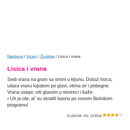
Naslovna
/
Vicevi
/
Životinje
/ Lisica i vrana
Lisica i vrana
Sedi vrana na grani sa sirom u kljunu. Dolazi lisica,
udara vranu lopatom po glavi, otima sir i pobegne.
Vrana ustaje, vrti glavom u neverici i kaže:
• Uh je.ote, al' su skratili basnu po novom školskom
programu!
GLASOVA:
191
, OCENA: