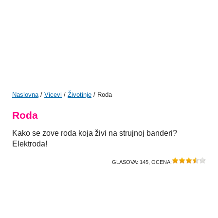
Naslovna
/
Vicevi
/
Životinje
/ Roda
Roda
Kako se zove roda koja živi na strujnoj banderi?
Elektroda!
GLASOVA:
145
, OCENA: