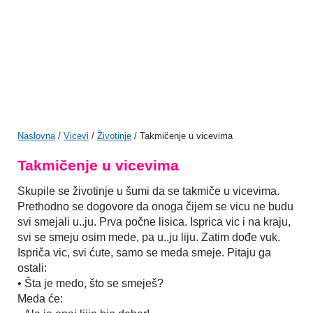
Naslovna
/
Vicevi
/
Životinje
/ Takmičenje u vicevima
Takmičenje u vicevima
Skupile se životinje u šumi da se takmiče u vicevima.
Prethodno se dogovore da onoga čijem se vicu ne budu
svi smejali u..ju. Prva počne lisica. Isprica vic i na kraju,
svi se smeju osim mede, pa u..ju liju. Zatim dođe vuk.
Ispriča vic, svi ćute, samo se meda smeje. Pitaju ga
ostali:
• Šta je medo, što se smeješ?
Meda će: