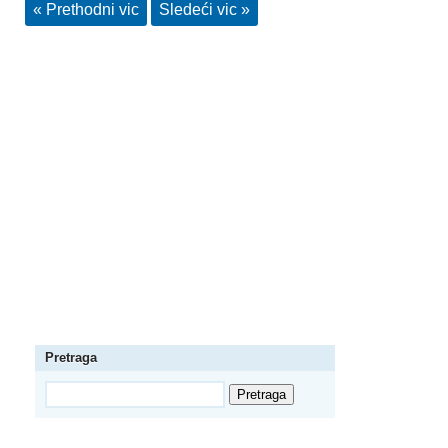
« Prethodni vic
Sledeći vic »
Pretraga