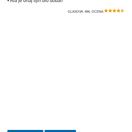
• Ala je onaj lijin bio dobar!
GLASOVA:
486
, OCENA: