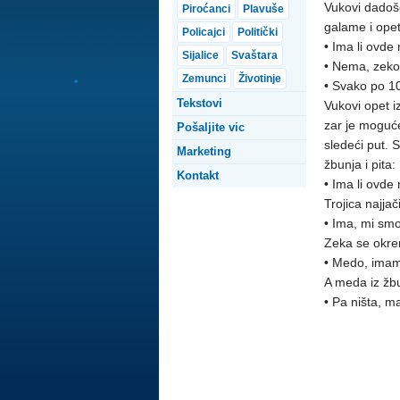
Vukovi dadoše
Piroćanci
Plavuše
galame i opet
Policajci
Politički
• Ima li ovd
Sijalice
Svaštara
• Nema, zeko
Zemunci
Životinje
• Svako po 10
Tekstovi
Vukovi opet i
zar je moguće
Pošaljite vic
sledeći put. S
Marketing
žbunja i pita:
Kontakt
• Ima li ovd
Trojica najja
• Ima, mi sm
Zeka se okre
• Medo, imam
A meda iz žb
• Pa ništa, m