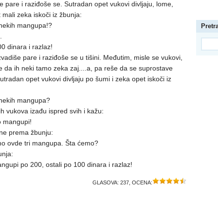
 pare i raziđoše se. Sutradan opet vukovi divljaju, lome,
 mali zeka iskoči iz žbunja:
e nekih mangupa!?
Pretr
.
0 dinara i razlaz!
zvadiše pare i raziđoše se u tišini. Međutim, misle se vukovi,
 da ih neki tamo zeka zaj....a, pa reše da se suprostave
utradan opet vukovi divljaju po šumi i zeka opet iskoči iz
e nekih mangupa?
čih vukova izađu ispred svih i kažu:
o mangupi!
ne prema žbunju:
o ovde tri mangupa. Šta ćemo?
unja:
angupi po 200, ostali po 100 dinara i razlaz!
GLASOVA:
237
, OCENA: