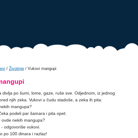
evi
/
Životinje
/ Vukovi mangupi
mangupi
 divlja po šumi, lome, gaze, ruše sve. Odjednom, iz jednog
pred njih zeka. Vukovi u čudu stadoše, a zeka ih pita:
e nekih mangupa?
Zeka podeli par šamara i pita opet:
 li ovde nekih mangupa?
 - odgovoriše vukovi.
o po 100 dinara i razlaz!