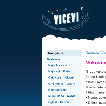
Naslovna
/
Vic
Navigacija
Naslovna
Vukovi 
Najbolji vicevi
Grupa vukova
Najnoviji
Babe
žbuna iskoči 
Čak Noris
Cigani
• Ima li ovd
Crni humor
Grafiti
Vukovi ćute. 
Kompjuterski
• Pitam, ima
Mujo i Haso
Narodi
• Nema, zeko
Oglasi
Perica
• Dobro, svak