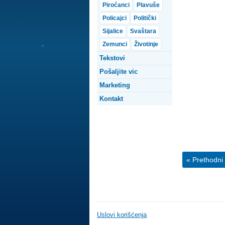
Piroćanci
Plavuše
Policajci
Politički
Sijalice
Svaštara
Zemunci
Životinje
Tekstovi
Pošaljite vic
Marketing
Kontakt
« Prethodni 
Uslovi korišćenja