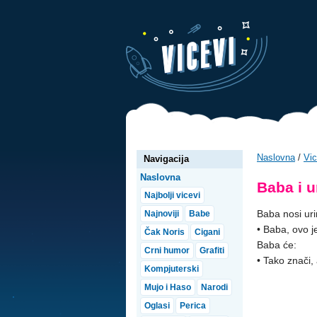
Naslovna
/
Vic
Navigacija
Naslovna
Baba i u
Najbolji vicevi
Baba nosi uri
Najnoviji
Babe
• Baba, ovo je
Čak Noris
Cigani
Baba će:
Crni humor
Grafiti
• Tako znači,
Kompjuterski
Mujo i Haso
Narodi
Oglasi
Perica