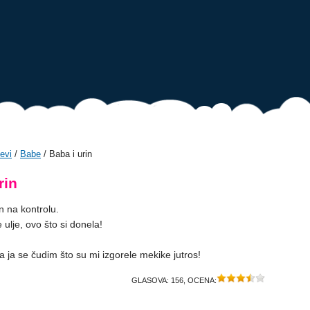
evi
/
Babe
/ Baba i urin
rin
n na kontrolu.
 ulje, ovo što si donela!
 a ja se čudim što su mi izgorele mekike jutros!
GLASOVA:
156
, OCENA: