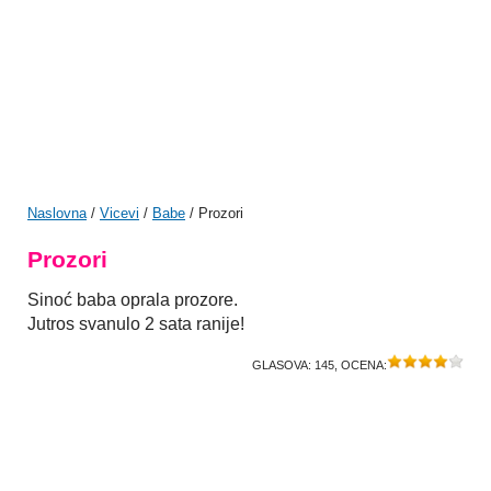
Naslovna
/
Vicevi
/
Babe
/ Prozori
Prozori
Sinoć baba oprala prozore.
Jutros svanulo 2 sata ranije!
GLASOVA:
145
, OCENA: