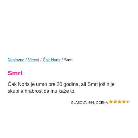
Naslovna
/
Vicevi
/
Čak Noris
/ Smrt
Smrt
Čak Noris je umro pre 20 godina, ali Smrt još nije
skupila hrabrost da mu kaže to.
GLASOVA:
664
, OCENA: