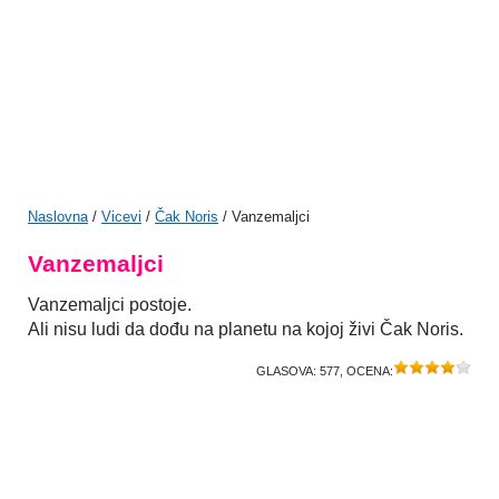
Naslovna
/
Vicevi
/
Čak Noris
/ Vanzemaljci
Vanzemaljci
Vanzemaljci postoje.
Ali nisu ludi da dođu na planetu na kojoj živi Čak Noris.
GLASOVA:
577
, OCENA: