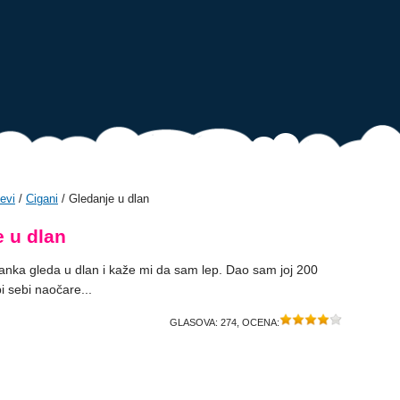
evi
/
Cigani
/ Gledanje u dlan
 u dlan
anka gleda u dlan i kaže mi da sam lep. Dao sam joj 200
i sebi naočare...
GLASOVA:
274
, OCENA: