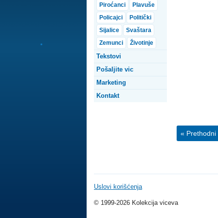
Piroćanci
Plavuše
Policajci
Politički
Sijalice
Svaštara
Zemunci
Životinje
Tekstovi
Pošaljite vic
Marketing
Kontakt
« Prethodni 
Uslovi korišćenja
© 1999-2026 Kolekcija viceva