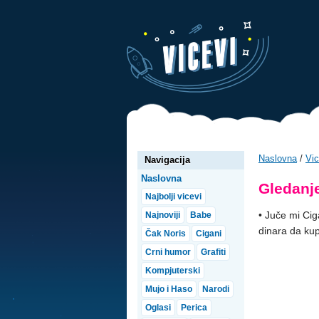
Naslovna
/
Vic
Navigacija
Naslovna
Gledanje
Najbolji vicevi
• Juče mi Cig
Najnoviji
Babe
dinara da kup
Čak Noris
Cigani
Crni humor
Grafiti
Kompjuterski
Mujo i Haso
Narodi
Oglasi
Perica