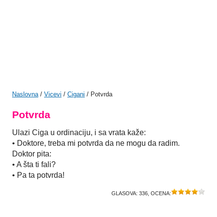
Naslovna
/
Vicevi
/
Cigani
/ Potvrda
Potvrda
Ulazi Ciga u ordinaciju, i sa vrata kaže:
• Doktore, treba mi potvrda da ne mogu da radim.
Doktor pita:
• A šta ti fali?
• Pa ta potvrda!
GLASOVA:
336
, OCENA: