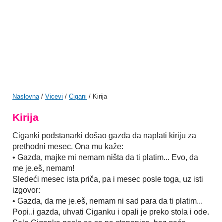
Naslovna
/
Vicevi
/
Cigani
/ Kirija
Kirija
Ciganki podstanarki došao gazda da naplati kiriju za
prethodni mesec. Ona mu kaže:
• Gazda, majke mi nemam ništa da ti platim... Evo, da
me je.eš, nemam!
Sledeći mesec ista priča, pa i mesec posle toga, uz isti
izgovor:
• Gazda, da me je.eš, nemam ni sad para da ti platim...
Popi..i gazda, uhvati Ciganku i opali je preko stola i ode.