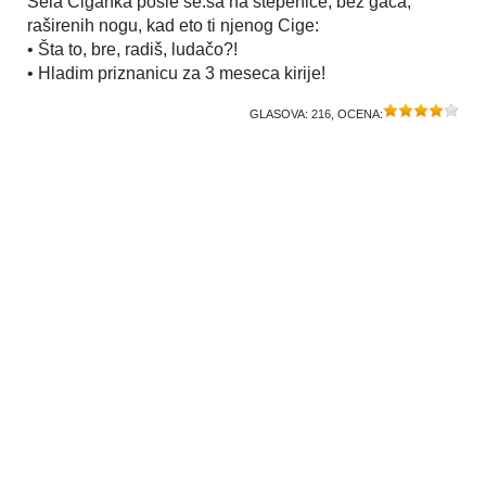
Sela Ciganka posle se.sa na stepenice, bez gaća,
raširenih nogu, kad eto ti njenog Cige:
• Šta to, bre, radiš, ludačo?!
• Hladim priznanicu za 3 meseca kirije!
GLASOVA:
216
, OCENA: