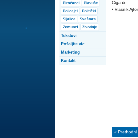
Ciga će:
Piroćanci
Plavuše
• Vlasnik Ajfo
Policajci
Politički
Sijalice
Svaštara
Zemunci
Životinje
Tekstovi
Pošaljite vic
Marketing
Kontakt
« Prethodni 