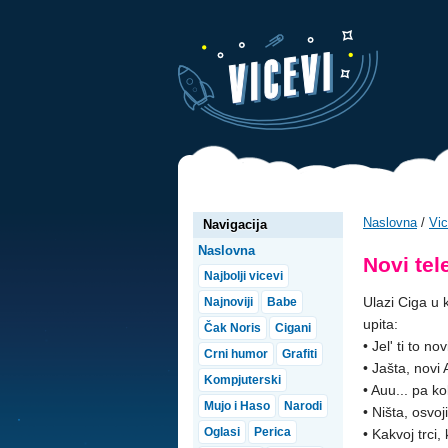
Naslovna
/
Vic
Navigacija
Naslovna
Novi tel
Najbolji vicevi
Ulazi Ciga u 
Najnoviji
Babe
upita:
Čak Noris
Cigani
• Jel' ti to no
Crni humor
Grafiti
• Jašta, novi 
Kompjuterski
• Auu... pa ko
Mujo i Haso
Narodi
• Ništa, osvoji
Oglasi
Perica
• Kakvoj trci, 