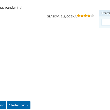
na, pandur i ja!
Pretr
GLASOVA:
311
, OCENA:
vic
Sledeći vic »