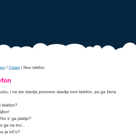
evi
/
Cigani
/ Novi telefon
efon
kuću, i na sto stavlja ponosno stavlja novi telefon, pa ga žena
vi telefon?
Ajfon!
l'ko s' ga platijo?
o ga na trci...
ko je trč'o?