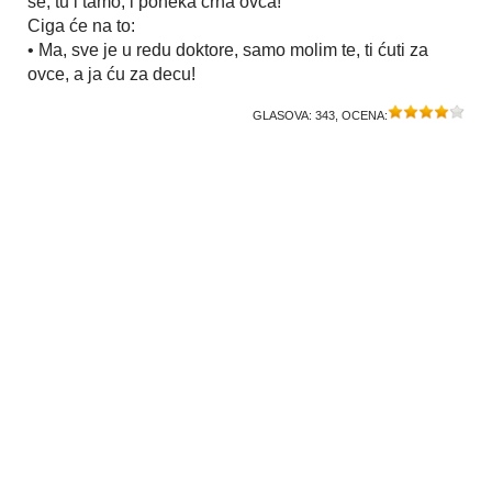
se, tu i tamo, i poneka crna ovca!
Ciga će na to:
• Ma, sve je u redu doktore, samo molim te, ti ćuti za
ovce, a ja ću za decu!
GLASOVA:
343
, OCENA: