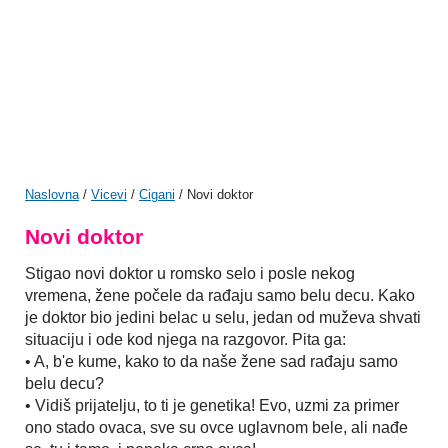
Naslovna
/
Vicevi
/
Cigani
/ Novi doktor
Novi doktor
Stigao novi doktor u romsko selo i posle nekog
vremena, žene počele da rađaju samo belu decu. Kako
je doktor bio jedini belac u selu, jedan od muževa shvati
situaciju i ode kod njega na razgovor. Pita ga:
• A, b'e kume, kako to da naše žene sad rađaju samo
belu decu?
• Vidiš prijatelju, to ti je genetika! Evo, uzmi za primer
ono stado ovaca, sve su ovce uglavnom bele, ali nađe