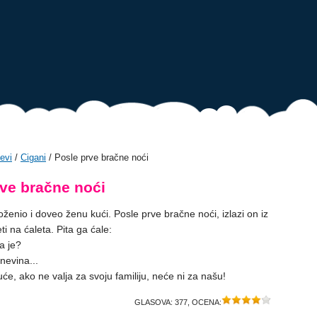
evi
/
Cigani
/ Posle prve bračne noći
rve bračne noći
oženio i doveo ženu kući. Posle prve bračne noći, izlazi on iz
ti na ćaleta. Pita ga ćale:
va je?
 nevina...
kuće, ako ne valja za svoju familiju, neće ni za našu!
GLASOVA:
377
, OCENA: