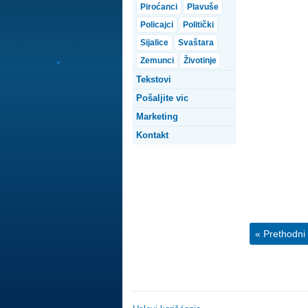
Piroćanci
Plavuše
Policajci
Politički
Sijalice
Svaštara
Zemunci
Životinje
Tekstovi
Pošaljite vic
Marketing
Kontakt
« Prethodni 