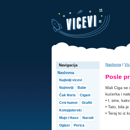
Naslovna
/
Vic
Navigacija
Naslovna
Posle p
Najbolji vicevi
Mali Ciga se 
Najnoviji
Babe
kućerka i nale
Čak Noris
Cigani
• I, sine, kak
Crni humor
Grafiti
• Tato, bila je
Kompjuterski
• Teraj to iz 
Mujo i Haso
Narodi
Oglasi
Perica