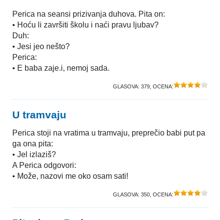
Perica na seansi prizivanja duhova. Pita on:
• Hoću li završiti školu i naći pravu ljubav?
Duh:
• Jesi jeo nešto?
Perica:
• E baba zaje.i, nemoj sada.
GLASOVA:
379
, OCENA:
U tramvaju
Perica stoji na vratima u tramvaju, preprečio babi put pa
ga ona pita:
• Jel izlaziš?
A Perica odgovori:
• Može, nazovi me oko osam sati!
GLASOVA:
350
, OCENA: