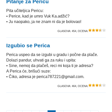
Pitanje za Pericu
Pita učiteljica Pericu:
• Perice, kad je umro Vuk Ka.adžić?
• Ju naopako, ja ne znam ni da je bolovao!
GLASOVA:
454
, OCENA:
Izgubio se Perica
Perica uspeo da se izgubi u gradu i počne da plače.
Dolazi pandur, uhvati ga za ruku i upita:
• Sine, nemoj da plačeš, reci mi koja ti je adresa?
A Perica će, brišući suze:
• Čiko, adresa je perica787221@gmail.com.
GLASOVA:
464
, OCENA: