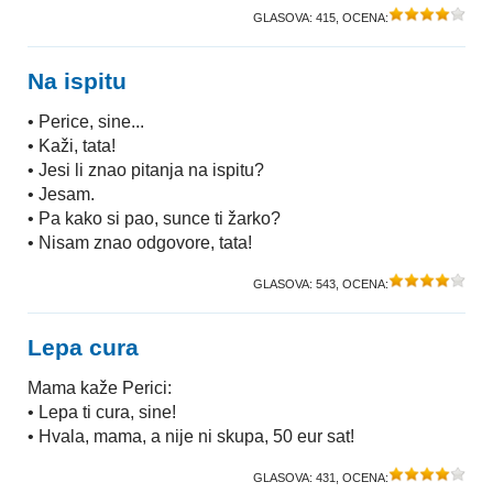
GLASOVA:
415
, OCENA:
Na ispitu
• Perice, sine...
• Kaži, tata!
• Jesi li znao pitanja na ispitu?
• Jesam.
• Pa kako si pao, sunce ti žarko?
• Nisam znao odgovore, tata!
GLASOVA:
543
, OCENA:
Lepa cura
Mama kaže Perici:
• Lepa ti cura, sine!
• Hvala, mama, a nije ni skupa, 50 eur sat!
GLASOVA:
431
, OCENA: