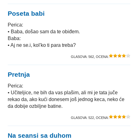
Poseta babi
Perica:
• Baba, došao sam da te obiđem.
Baba:
• Aj ne se.i, kol'ko ti para treba?
GLASOVA:
562
, OCENA:
Pretnja
Perica:
• Učiteljice, ne bih da vas plašim, ali mi je tata juče
rekao da, ako kući donesem još jednog keca, neko će
da dobije ozbiljne batine.
GLASOVA:
522
, OCENA:
Na seansi sa duhom