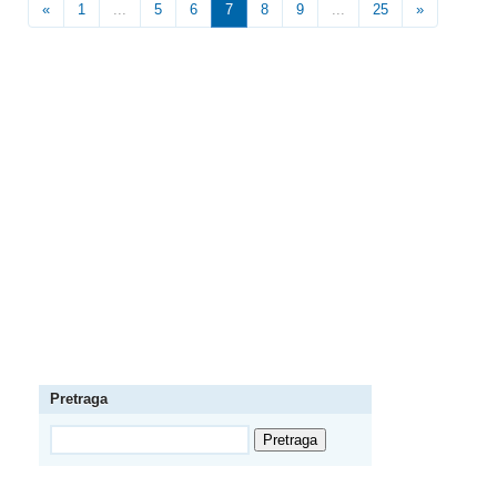
«
1
...
5
6
7
8
9
...
25
»
Pretraga