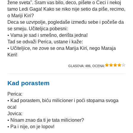
žene sveta". Sram vas bilo, deco, pišete o Ceci i nekoj
tamo Ledi Gaga! Kako se niko nije setio da piše, recimo,
o Mariji Kiri?
Deca se uzvrpolje, pogledaše između sebe i počeše da
se smeju. Učiteljica pobesni:
• Vama je sad i smešno, derišta jedna!
Tad se odvaži Perica, ustane i kaže:
• Učiteljice, ne zove se ona Marija Kiri, nego Maraja
Keri!
GLASOVA:
486
, OCENA:
Kad porastem
Perica:
• Kad porastem, biću milicioner i poći stopama svoga
oca!
Jovica:
• Nisam znao da ti je tata milicioner?
• Pa i nije, on je lopov!