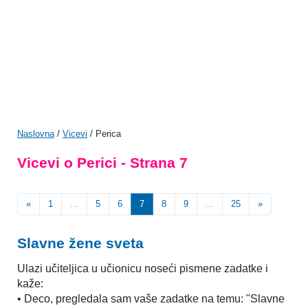
Naslovna
/
Vicevi
/ Perica
Vicevi o Perici - Strana 7
«
1
...
5
6
7
8
9
...
25
»
Slavne žene sveta
Ulazi učiteljica u učionicu noseći pismene zadatke i
kaže:
• Deco, pregledala sam vaše zadatke na temu: "Slavne