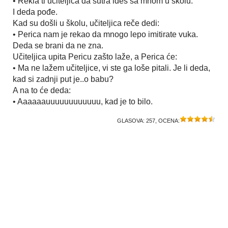
• Rekla ti učiteljica da sutra ideš sa mnom u školu.
I deda pođe.
Kad su došli u školu, učiteljica reče dedi:
• Perica nam je rekao da mnogo lepo imitirate vuka.
Deda se brani da ne zna.
Učiteljica upita Pericu zašto laže, a Perica će:
• Ma ne lažem učiteljice, vi ste ga loše pitali. Je li deda,
kad si zadnji put je..o babu?
A na to će deda:
• Aaaaaauuuuuuuuuuuu, kad je to bilo.
GLASOVA:
257
, OCENA: