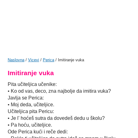
Naslovna
/
Vicevi
/
Perica
/ Imitiranje vuka
Imitiranje vuka
Pita učiteljica učenike:
• Ko od vas, deco, zna najbolje da imitira vuka?
Javlja se Perica:
• Moj deda, učiteljice.
Učiteljica pita Pericu:
• Je l' hoćeš sutra da dovedeš dedu u školu?
• Pa hoću, učiteljice.
Ode Perica kući i reče dedi: