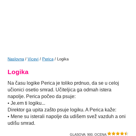
Naslovna
/
Vicevi
/
Perica
/ Logika
Logika
Na času logike Perica je toliko prdnuo, da se u celoj
učionici osetio smrad. Učiteljica ga odmah istera
napolje. Perica počeo da psuje:
• Je.em ti logiku...
Direktor ga upita zašto psuje logiku. A Perica kaže:
• Mene su isterali napolje da udišem svež vazduh a oni
udišu smrad.
GLASOVA:
900
, OCENA: