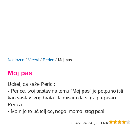
Naslovna
/
Vicevi
/
Perica
/ Moj pas
Moj pas
Uciteljica kaže Perici:
• Perice, tvoj sastav na temu "Moj pas" je potpuno isti
kao sastav tvog brata. Ja mislim da si ga prepisao.
Perica:
• Ma nije to učiteljice, nego imamo istog psa!
GLASOVA:
341
, OCENA: