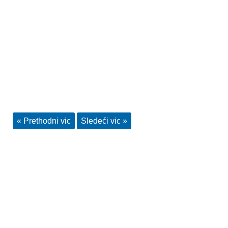
« Prethodni vic
Sledeći vic »