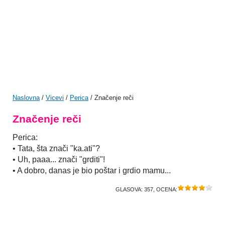
Naslovna
/
Vicevi
/
Perica
/ Značenje reči
Značenje reči
Perica:
• Tata, šta znači "ka.ati"?
• Uh, paaa... znači "grditi"!
• A dobro, danas je bio poštar i grdio mamu...
GLASOVA:
357
, OCENA: