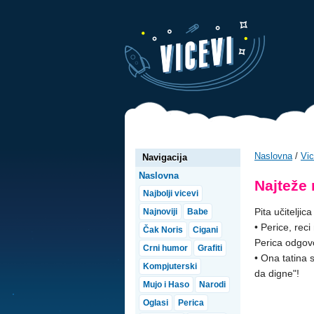
Naslovna
/
Vic
Navigacija
Naslovna
Najteže 
Najbolji vicevi
Pita učiteljica
Najnoviji
Babe
• Perice, rec
Čak Noris
Cigani
Perica odgovo
Crni humor
Grafiti
• Ona tatina 
Kompjuterski
da digne"!
Mujo i Haso
Narodi
Oglasi
Perica