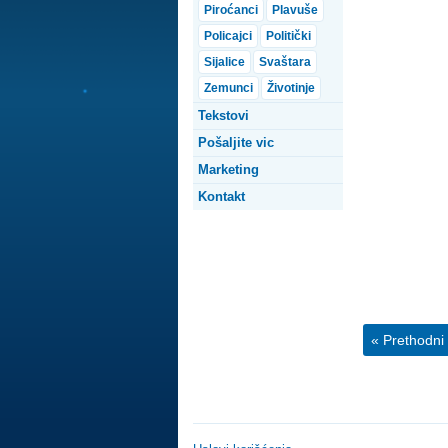
Piroćanci
Plavuše
Policajci
Politički
Sijalice
Svaštara
Zemunci
Životinje
Tekstovi
Pošaljite vic
Marketing
Kontakt
« Prethodni 