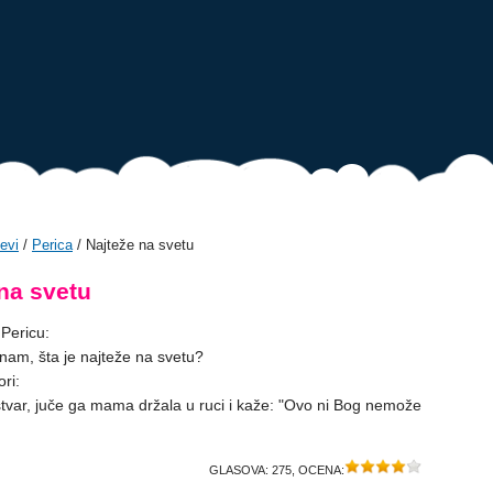
evi
/
Perica
/ Najteže na svetu
na svetu
 Pericu:
i nam, šta je najteže na svetu?
ri:
stvar, juče ga mama držala u ruci i kaže: "Ovo ni Bog nemože
GLASOVA:
275
, OCENA: