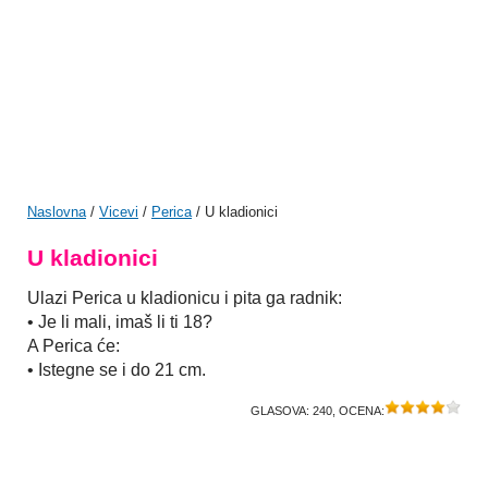
Naslovna
/
Vicevi
/
Perica
/ U kladionici
U kladionici
Ulazi Perica u kladionicu i pita ga radnik:
• Je li mali, imaš li ti 18?
A Perica će:
• Istegne se i do 21 cm.
GLASOVA:
240
, OCENA: