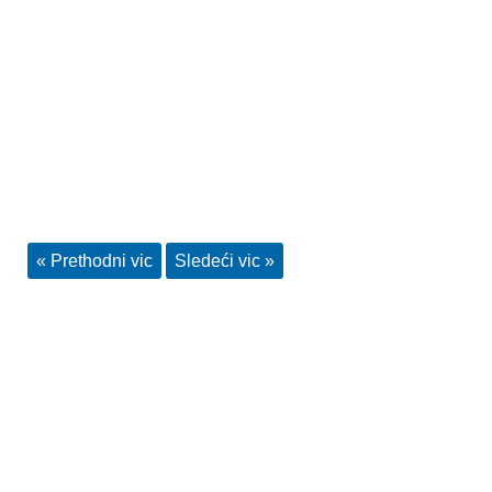
« Prethodni vic
Sledeći vic »