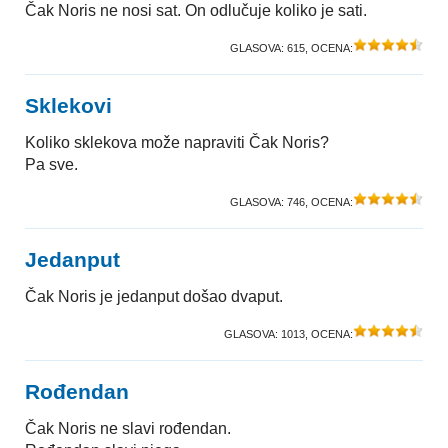
Čak Noris ne nosi sat. On odlučuje koliko je sati.
GLASOVA:
615
, OCENA:
Sklekovi
Koliko sklekova može napraviti Čak Noris?
Pa sve.
GLASOVA:
746
, OCENA:
Jedanput
Čak Noris je jedanput došao dvaput.
GLASOVA:
1013
, OCENA:
Rođendan
Čak Noris ne slavi rođendan.