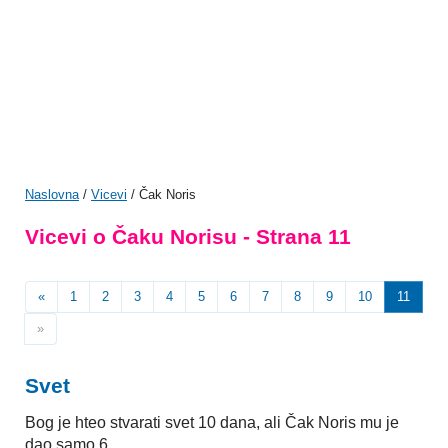
Naslovna
/
Vicevi
/ Čak Noris
Vicevi o Čaku Norisu - Strana 11
«
1
2
3
4
5
6
7
8
9
10
11
»
Svet
Bog je hteo stvarati svet 10 dana, ali Čak Noris mu je
dao samo 6.