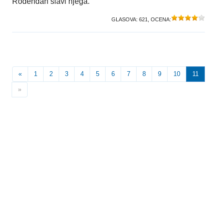
Rođendan slavi njega.
GLASOVA:
621
, OCENA:
«
1
2
3
4
5
6
7
8
9
10
11
»