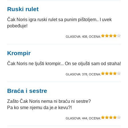
Ruski rulet
Čak Noris igra ruski rulet sa punim pištoljem.. I uvek
pobeđuje!
GLASOVA:
408
, OCENA:
Krompir
Čak Noris ne ljušti krompir... On se oljušti sam od straha!
GLASOVA:
378
, OCENA:
Braća i sestre
Zašto Čak Noris nema ni braću ni sestre?
Pa ko sme njemu da je.e kevu?!
GLASOVA:
444
, OCENA: