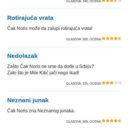
GLASOVA:
340
, OCENA:
Rotirajuća vrata
Čak Noris može da zalupi rotirajuća vrata!
GLASOVA:
500
, OCENA:
Nedolazak
Zašto Čak Noris ne sme da dođe u Srbiju?
Zato što je Mile Kitić jači nego ikad!
GLASOVA:
525
, OCENA:
Neznani junak
Čak Noris zna Neznanog junaka.
GLASOVA:
609
, OCENA: