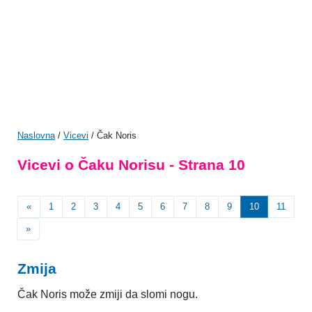
Naslovna
/
Vicevi
/ Čak Noris
Vicevi o Čaku Norisu - Strana 10
«
1
2
3
4
5
6
7
8
9
10
11
»
Zmija
Čak Noris može zmiji da slomi nogu.