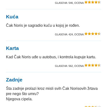
GLASOVA:
546
, OCENA:
Kuća
Čak Noris je sagradio kuću u kojoj je rođen.
GLASOVA:
424
, OCENA:
Karta
Kad Čak Noris uđe u autobus, i kontrola kupuje kartu.
GLASOVA:
562
, OCENA:
Zadnje
Šta zadnje prolazi kroz misli svih Čak Norisovih žrtava
pre nego što umru?
Njegova cipela.