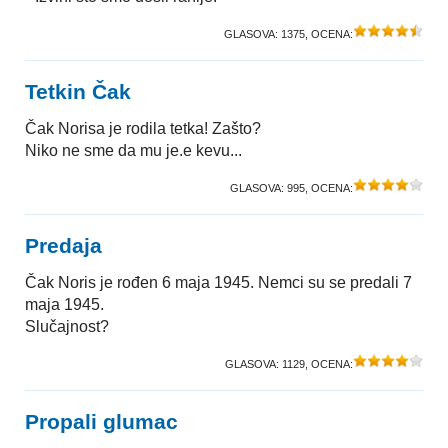
GLASOVA:
1375
, OCENA:
Tetkin Čak
Čak Norisa je rodila tetka! Zašto?
Niko ne sme da mu je.e kevu...
GLASOVA:
995
, OCENA:
Predaja
Čak Noris je rođen 6 maja 1945. Nemci su se predali 7
maja 1945.
Slučajnost?
GLASOVA:
1129
, OCENA:
Propali glumac