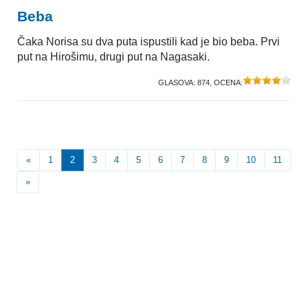
Beba
Čaka Norisa su dva puta ispustili kad je bio beba. Prvi
put na Hirošimu, drugi put na Nagasaki.
GLASOVA:
874
, OCENA:
«
1
2
3
4
5
6
7
8
9
10
11
»