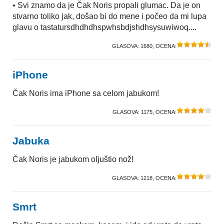
• Svi znamo da je Čak Noris propali glumac. Da je on
stvarno toliko jak, došao bi do mene i počeo da mi lupa
glavu o tastatursdhdhdhspwhsbdjshdhsysuwiwoq....
GLASOVA:
1680
, OCENA:
iPhone
Čak Noris ima iPhone sa celom jabukom!
GLASOVA:
1175
, OCENA:
Jabuka
Čak Noris je jabukom oljuštio nož!
GLASOVA:
1218
, OCENA:
Smrt