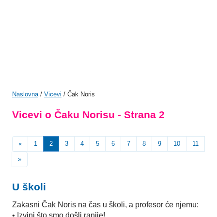
Naslovna
/
Vicevi
/ Čak Noris
Vicevi o Čaku Norisu - Strana 2
«
1
2
3
4
5
6
7
8
9
10
11
»
U školi
Zakasni Čak Noris na čas u školi, a profesor će njemu:
• Izvini što smo došli ranije!