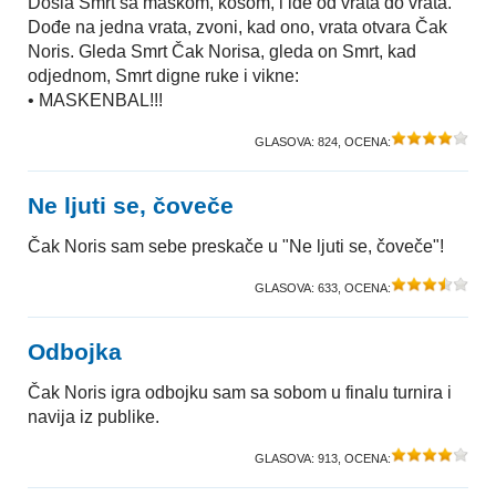
Došla Smrt sa maskom, kosom, i ide od vrata do vrata.
Dođe na jedna vrata, zvoni, kad ono, vrata otvara Čak
Noris. Gleda Smrt Čak Norisa, gleda on Smrt, kad
odjednom, Smrt digne ruke i vikne:
• MASKENBAL!!!
GLASOVA:
824
, OCENA:
Ne ljuti se, čoveče
Čak Noris sam sebe preskače u "Ne ljuti se, čoveče"!
GLASOVA:
633
, OCENA:
Odbojka
Čak Noris igra odbojku sam sa sobom u finalu turnira i
navija iz publike.
GLASOVA:
913
, OCENA: