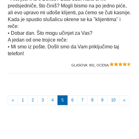
predsjedniče, što činiš? Mogli bismo na po jedno piće,
ali evo upravo mi uđoše klijenti, pa ćemo se čuti kasnije.
Kada je spustio slušalicu okrene se ka "klijentima" i
reče:
• Dobar dan. Što mogu učinjet za Vas?
A jedan od one trojice reče:
• Mi smo iz pošte. Došli smo da Vam priključimo taj
telefon!
GLASOVA:
901
, OCENA:
«
1
2
3
4
5
6
7
8
9
10
»