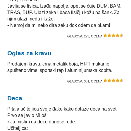
Javlja se lisica. Izađu napolje, opet se čuje DUM, BAM,
TRAS, BUP. Ulazi zeka i baca lisičju kožu na šank. Za
njim ulazi meda i kaže:
• Nemoj da mi neko dira zeku dok odem da pi.am!
GLASOVA:
273
, OCENA:
Oglas za kravu
Prodajem kravu, crna metalik boja, HI-FI mukanje,
spušteno vime, sportski rep i aluminijumska kopita.
GLASOVA:
381
, OCENA:
Deca
Pitala učiteljica svoje đake kako dolaze deca na svet.
Prvo se javio Miloš:
• Ja mislim da decu donose rode.
Učiteljica: