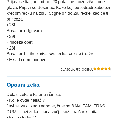
Prijavi se Italijan, odradi 20 puta i ne može više - ode
glava. Prijavi se Bosanac. Kako koji put odradi zabeleži
kredom recku na zidu. Stigne on do 29. recke, kad će ti
princeza:
• 28!
Bosanac odgovara:
• 29!
Princeza opet:
• 28!
Bosanac ljutito izbrisa sve recke sa zida i kaže:
• E sad ćemo ponovo!!!
GLASOVA:
759
, OCENA:
Opasni zeka
Dolazi zeka u kafanu i širi se:
• Ko je ovde najjači?
Javi se vuk. Izađu napolje, čuje se BAM, TAM, TRAS,
DUM. Ulazi zeka i baca vučju kožu na šank i pita:
• Ko je sledeći?