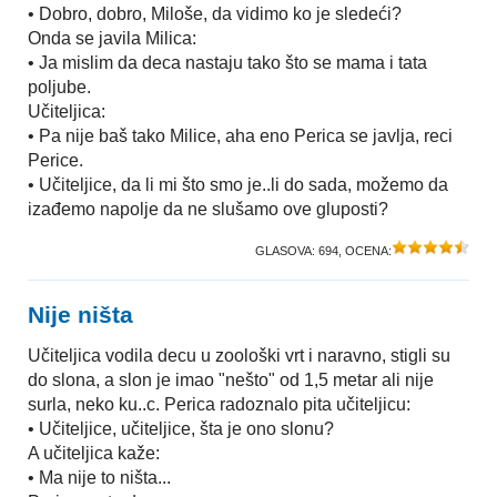
• Dobro, dobro, Miloše, da vidimo ko je sledeći?
Onda se javila Milica:
• Ja mislim da deca nastaju tako što se mama i tata
poljube.
Učiteljica:
• Pa nije baš tako Milice, aha eno Perica se javlja, reci
Perice.
• Učiteljice, da li mi što smo je..li do sada, možemo da
izađemo napolje da ne slušamo ove gluposti?
GLASOVA:
694
, OCENA:
Nije ništa
Učiteljica vodila decu u zoološki vrt i naravno, stigli su
do slona, a slon je imao "nešto" od 1,5 metar ali nije
surla, neko ku..c. Perica radoznalo pita učiteljicu:
• Učiteljice, učiteljice, šta je ono slonu?
A učiteljica kaže:
• Ma nije to ništa...