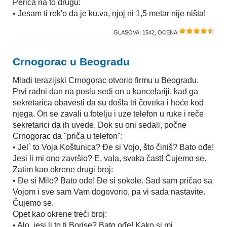
Perica na to drugu:
• Jesam ti rek'o da je ku.va, njoj ni 1,5 metar nije ništa!
GLASOVA:
1542
, OCENA:
Crnogorac u Beogradu
Mladi terazijski Crnogorac otvorio firmu u Beogradu.
Prvi radni dan na poslu sedi on u kancelariji, kad ga
sekretarica obavesti da su došla tri čoveka i hoće kod
njega. On se zavali u fotelju i uze telefon u ruke i reče
sekretarici da ih uvede. Dok su oni sedali, počne
Crnogorac da "priča u telefon":
• Jel` to Voja Koštunica? Đe si Vojo, što činiš? Bato ođe!
Jesi li mi ono završio? E, vala, svaka čast! Čujemo se.
Zatim kao okrene drugi broj:
• Đe si Milo? Bato ođe! Đe si sokole. Sad sam pričao sa
Vojom i sve sam Vam dogovorio, pa vi sada nastavite.
Čujemo se.
Opet kao okrene treći broj:
• Alo, jesi li to ti Borise? Bato ođe! Kako si mi