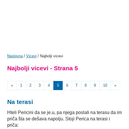
Naslovna
/
Vicevi
/ Najbolji vicevi
Najbolji vicevi - Strana 5
«
1
2
3
4
5
6
7
8
9
10
»
Na terasi
Hteli Pericini da se je.u, pa njega poslali na terasu da im
priča šta se dešava napolju. Stoji Perica na terasi i
priča: