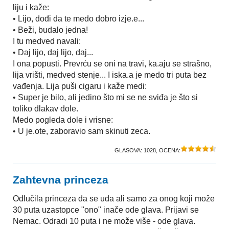
liju i kaže:
• Lijo, dođi da te medo dobro izje.e...
• Beži, budalo jedna!
I tu medved navali:
• Daj lijo, daj lijo, daj...
I ona popusti. Prevrću se oni na travi, ka.aju se strašno,
lija vrišti, medved stenje... I iska.a je medo tri puta bez
vađenja. Lija puši cigaru i kaže medi:
• Super je bilo, ali jedino što mi se ne sviđa je što si
toliko dlakav dole.
Medo pogleda dole i vrisne:
• U je.ote, zaboravio sam skinuti zeca.
GLASOVA:
1028
, OCENA:
Zahtevna princeza
Odlučila princeza da se uda ali samo za onog koji može
30 puta uzastopce "ono" inače ode glava. Prijavi se
Nemac. Odradi 10 puta i ne može više - ode glava.