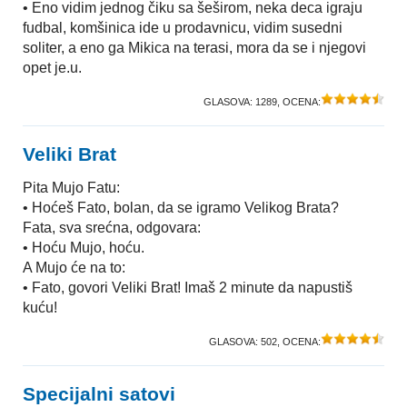
• Eno vidim jednog čiku sa šeširom, neka deca igraju
fudbal, komšinica ide u prodavnicu, vidim susedni
soliter, a eno ga Mikica na terasi, mora da se i njegovi
opet je.u.
GLASOVA:
1289
, OCENA:
Veliki Brat
Pita Mujo Fatu:
• Hoćeš Fato, bolan, da se igramo Velikog Brata?
Fata, sva srećna, odgovara:
• Hoću Mujo, hoću.
A Mujo će na to:
• Fato, govori Veliki Brat! Imaš 2 minute da napustiš
kuću!
GLASOVA:
502
, OCENA:
Specijalni satovi