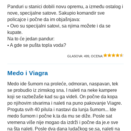
Panduri u stanici dobili novu opremu, a između ostalog i
nove, specijalne satove. Sakupio komandir sve
policajce i počne da im objašnjava:
• Ovo su specijalni satovi, sa njima možete i da se
kupate.
Na to će jedan pandur:
• A gde se pušta topla voda?
GLASOVA:
499
, OCENA:
Medo i Viagra
Medo ide šumom na proleće, odmoran, naspavan, tek
se probudio iz zimskog sna. I naleti na neke kampere
koji se razbežaše kad su ga videli. On počne da kopa
po njihovim stvarima i naleti na puno pakovanje Viagre.
Proguta svih 40 pilula i nastavi da lunja šumom... Ide
medo šumom i počne k.ta da mu se diže. Posle sat
vremena više nije mogao da izdrži i počne da je.e sve
na šta naleti. Posle dva dana ludačkog se.sa, naleti na