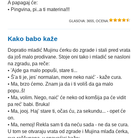
A papagaj će:
• Pingvina, pi..a ti materina!!!
GLASOVA:
3655
, OCENA:
Kako babo kaže
Dopratio mladić Mujinu ćerku do zgrade i stali pred vrata
da još malo prodivane. Stoje oni tako i mladić se nasloni
na zgradu, pa reče:
• 'Ajde ga malo popuši, stare ti...
• Š'a ti je, jes' normalan, more neko naić' - kaže cura.
• Ma, brzo ćemo. Znam ja da i ti voliš da ga malo
popu..š!
• Ma, volim. Nego, naić' će neko od komšija pa će vidit
pa reć' babi. Bruka!
• Ma, jooj. Haj' stare ti, očas ću, za sekundu... - opet će
on.
• Ma, nemoj! Rekla sam ti da neću sada - ne da se cura.
U tom se otvaraju vrata od zgrade i Mujina mlađa ćerka,