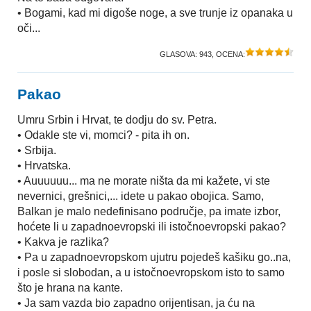
• Bogami, kad mi digoše noge, a sve trunje iz opanaka u
oči...
GLASOVA:
943
, OCENA:
Pakao
Umru Srbin i Hrvat, te dodju do sv. Petra.
• Odakle ste vi, momci? - pita ih on.
• Srbija.
• Hrvatska.
• Auuuuuu... ma ne morate ništa da mi kažete, vi ste
nevernici, grešnici,... idete u pakao obojica. Samo,
Balkan je malo nedefinisano područje, pa imate izbor,
hoćete li u zapadnoevropski ili istočnoevropski pakao?
• Kakva je razlika?
• Pa u zapadnoevropskom ujutru pojedeš kašiku go..na,
i posle si slobodan, a u istočnoevropskom isto to samo
što je hrana na kante.
• Ja sam vazda bio zapadno orijentisan, ja ću na