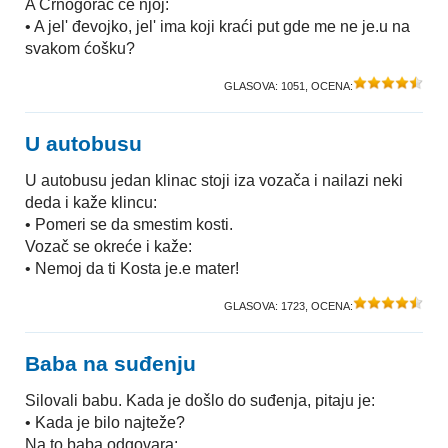
A Crnogorac će njoj:
• A jel' đevojko, jel' ima koji kraći put gde me ne je.u na
svakom ćošku?
GLASOVA:
1051
, OCENA:
U autobusu
U autobusu jedan klinac stoji iza vozača i nailazi neki
deda i kaže klincu:
• Pomeri se da smestim kosti.
Vozač se okreće i kaže:
• Nemoj da ti Kosta je.e mater!
GLASOVA:
1723
, OCENA:
Baba na suđenju
Silovali babu. Kada je došlo do suđenja, pitaju je:
• Kada je bilo najteže?
Na to baba odgovara: