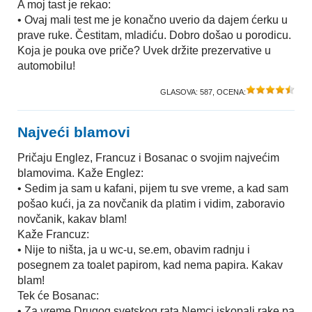
A moj tast je rekao:
• Ovaj mali test me je konačno uverio da dajem ćerku u
prave ruke. Čestitam, mladiću. Dobro došao u porodicu.
Koja je pouka ove priče? Uvek držite prezervative u
automobilu!
GLASOVA:
587
, OCENA:
Najveći blamovi
Pričaju Englez, Francuz i Bosanac o svojim najvećim
blamovima. Kaže Englez:
• Sedim ja sam u kafani, pijem tu sve vreme, a kad sam
pošao kući, ja za novčanik da platim i vidim, zaboravio
novčanik, kakav blam!
Kaže Francuz:
• Nije to ništa, ja u wc-u, se.em, obavim radnju i
posegnem za toalet papirom, kad nema papira. Kakav
blam!
Tek će Bosanac:
• Za vreme Drugog svetskog rata Nemci iskopali rake pa