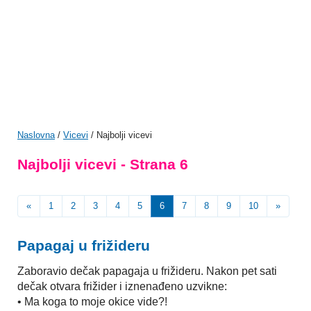
Naslovna
/
Vicevi
/ Najbolji vicevi
Najbolji vicevi - Strana 6
«
1
2
3
4
5
6
7
8
9
10
»
Papagaj u frižideru
Zaboravio dečak papagaja u frižideru. Nakon pet sati
dečak otvara frižider i iznenađeno uzvikne:
• Ma koga to moje okice vide?!