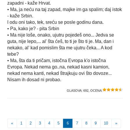
zapadni - kaže Hrvat.
• Ma, ja neću na taj zapad, majke im ga spalim; daj istok
- kaže Srbin.
I odu oni tako, tek, sreću se posle godinu dana.
• Pa, kako je? - pita Srbin
• Ma nije loše, onako, ujutru pojedeš ono... Jedva se
guta, nije lepo,... al' šta ćeš, to ti je što ti je. Ma, dan i
nekako, al' kad pomislim šta me ujutru čeka... A kod
tebe?
• Ma, šta da ti pričam, istočna Evropa k'o istočna
Evropa. Nekad nema go..na, nekad kasni kamion,
nekad nema kanti, nekad štrajkuju ovi što dovoze...
Nisam ih dosad ni probao.
GLASOVA:
692
, OCENA:
«
1
2
3
4
5
6
7
8
9
10
»