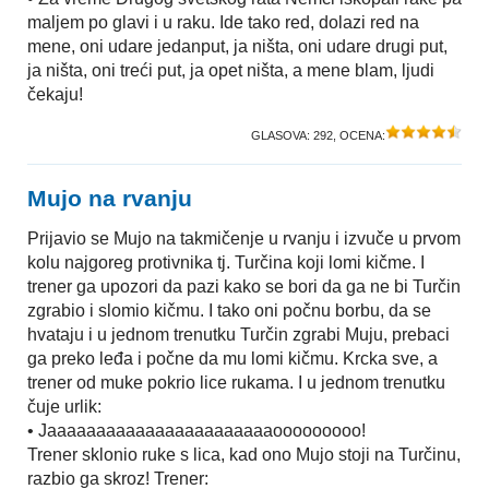
maljem po glavi i u raku. Ide tako red, dolazi red na
mene, oni udare jedanput, ja ništa, oni udare drugi put,
ja ništa, oni treći put, ja opet ništa, a mene blam, ljudi
čekaju!
GLASOVA:
292
, OCENA:
Mujo na rvanju
Prijavio se Mujo na takmičenje u rvanju i izvuče u prvom
kolu najgoreg protivnika tj. Turčina koji lomi kičme. I
trener ga upozori da pazi kako se bori da ga ne bi Turčin
zgrabio i slomio kičmu. I tako oni počnu borbu, da se
hvataju i u jednom trenutku Turčin zgrabi Muju, prebaci
ga preko leđa i počne da mu lomi kičmu. Krcka sve, a
trener od muke pokrio lice rukama. I u jednom trenutku
čuje urlik:
• Jaaaaaaaaaaaaaaaaaaaaaaaooooooooo!
Trener sklonio ruke s lica, kad ono Mujo stoji na Turčinu,
razbio ga skroz! Trener: