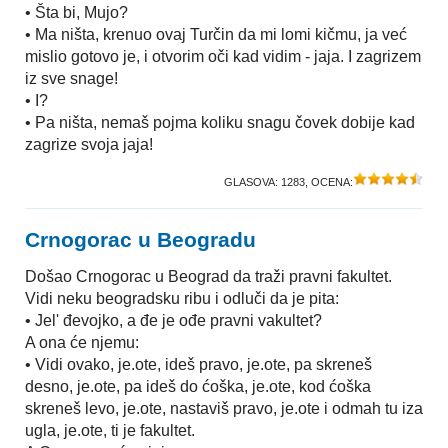
• Šta bi, Mujo?
• Ma ništa, krenuo ovaj Turčin da mi lomi kičmu, ja već
mislio gotovo je, i otvorim oči kad vidim - jaja. I zagrizem
iz sve snage!
• I?
• Pa ništa, nemaš pojma koliku snagu čovek dobije kad
zagrize svoja jaja!
GLASOVA:
1283
, OCENA:
Crnogorac u Beogradu
Došao Crnogorac u Beograd da traži pravni fakultet.
Vidi neku beogradsku ribu i odluči da je pita:
• Jel' đevojko, a đe je ođe pravni vakultet?
A ona će njemu:
• Vidi ovako, je.ote, ideš pravo, je.ote, pa skreneš
desno, je.ote, pa ideš do ćoška, je.ote, kod ćoška
skreneš levo, je.ote, nastaviš pravo, je.ote i odmah tu iza
ugla, je.ote, ti je fakultet.