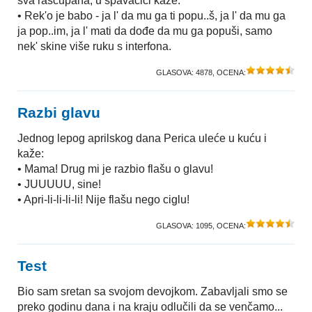
sva raščupana, u spavaćici kaže:
• Rek'o je babo - ja l' da mu ga ti popu..š, ja l' da mu ga
ja pop..im, ja l' mati da dođe da mu ga popuši, samo
nek' skine više ruku s interfona.
GLASOVA:
4878
, OCENA:
Razbi glavu
Jednog lepog aprilskog dana Perica uleće u kuću i
kaže:
• Mama! Drug mi je razbio flašu o glavu!
• JUUUUU, sine!
• Apri-li-li-li-li! Nije flašu nego ciglu!
GLASOVA:
1095
, OCENA:
Test
Bio sam sretan sa svojom devojkom. Zabavljali smo se
preko godinu dana i na kraju odlučili da se venčamo...